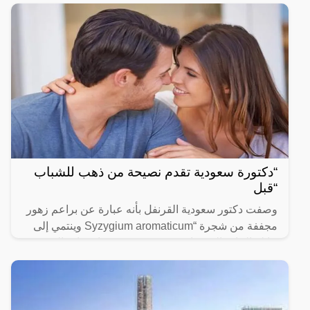
“دكتورة سعودية تقدم نصيحة من ذهب للشباب
“قبل
وصفت دكتور سعودية القرنفل بأنه عبارة عن براعم زهور
مجففة من شجرة “Syzygium aromaticum وينتمي إلى
عائلة النبات المسماة “yrtaceae”، وهو نبات دائم الخضرة
ينمو في