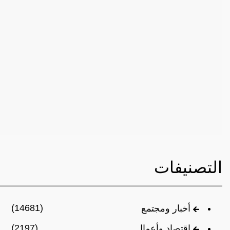
التصنيفات
(14681)
أخبار ومجتمع
(2197)
اقتصاد وأعمال