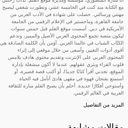
أنا سارة المنصوري، مؤسسة ومديرة موقع القلم. بدأت رحلتي
مع الكتابة منذ كنت في الخامسة عشر، وتطورت شغفي ليصبح
مهنتي ورسالتي. حصلت على شهادة في الأدب العربي من
جامعة القاهرة، وماجستير في الإعلام الرقمي من الجامعة
الأمريكية في دبي. أسست موقع القلم قبل خمس سنوات
ليكون منصة تجمع المحتوى العربي الأصيل والمميز، وتدعم
الكتّاب الشباب في عالمنا العربي. أؤمن بأن الكلمة الصادقة هي
أقوى أدوات التغيير، وأسعى من خلال موقعي إلى إثراء
المحتوى العربي على الإنترنت وتقديم محتوى هادف يلامس
قلوب القراء ويثري عقولهم. عندما لا أكون منشغلة بإدارة
الموقع، تجدني أقرأ كتابًا جديدًا، أو أكتب قصة قصيرة، أو
أستمتع بفنجان قهوة في مقهى هادئ أتأمل فيه الحياة
وأستوحي أفكارًا جديدة. أحلم بأن يصبح القلم منارة للثقافة
العربية في العالم الرقمي.
المزيد من التفاصيل
مقالات مشابهة