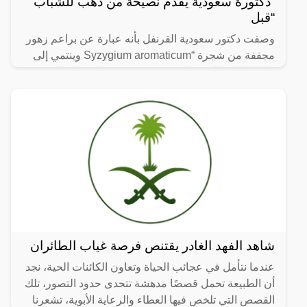
“دكتورة سعودية يقدم نصيحة من ذهب للشباب
“قبل
وصفت دكتور سعودية القرنفل بأنه عبارة عن براعم زهور
مجففة من شجرة “Syzygium aromaticum وينتمي إلى
عائلة النبات المسماة “yrtaceae”، وهو نبات دائم الخضرة
ينمو في
شاهد الفهد الغادر يقتنص فرصة غياب الطائران
عندما نتأمل في عجائب الحياة وتعاون الكائنات الحية، نجد
أن الطبيعة تحمل قصصًا مدهشة تتحدى حدود التصور، تلك
القصص التي تلخص فيها العطاء والرعاية الأبوية، تشعرنا