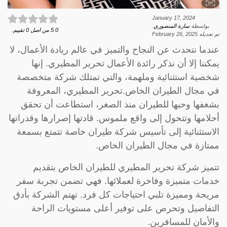
January 17, 2024
بواسطة
سارة المنصوري
.
0
5
من اصل
0
تقييم.
تم تعديله
February 26, 2025
عندما نتحدث عن النجاح والتميز في عالم ريادة الأعمال، لا
يمكننا إلا أن نذكر رائدة الأعمال تحرير المطيري. إنها
شخصية استثنائية وملهمة، والتي تمتلك شركة متخصصة
في مجال الطيران الخاص.تحرير المطيري، المعروفة
بشغفها وحبها للطيران منذ الصغر، استطاعت أن تحقق
أحلامها وتتحول إلى واقع ملموس. قادتها إصرارها وقدراتها
الاستثنائية إلى تأسيس شركة طيران خاصة تتمتع بسمعة
ممتازة في مجال الطيران الخاص.
تتميز شركة تحرير المطيري للطيران الخاص بتقديم
خدمات متميزة وفاخرة لعملائها. فهي تضمن تجربة سفر
مريحة ومميزة تلبي احتياجات كل فرد. تهتم الشركة بأدق
التفاصيل وتحرص على توفير أعلى مستويات الراحة
والأمان للمسافرين.