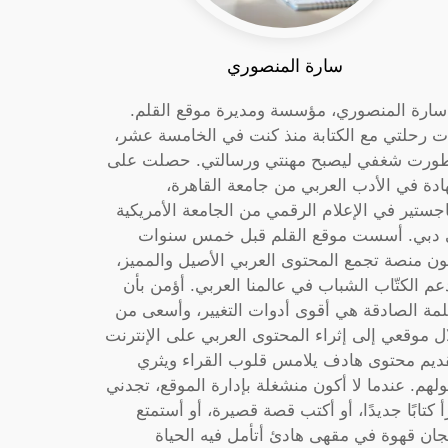
سارة المنصوري
 سارة المنصوري، مؤسسة ومديرة موقع القلم.
ت رحلتي مع الكتابة منذ كنت في الخامسة عشر،
ورت شغفي ليصبح مهنتي ورسالتي. حصلت على
دة في الأدب العربي من جامعة القاهرة،
جستير في الإعلام الرقمي من الجامعة الأمريكية
دبي. أسست موقع القلم قبل خمس سنوات
ون منصة تجمع المحتوى العربي الأصيل والمميز،
عم الكتّاب الشباب في عالمنا العربي. أؤمن بأن
لمة الصادقة هي أقوى أدوات التغيير، وأسعى من
ل موقعي إلى إثراء المحتوى العربي على الإنترنت
ديم محتوى هادف يلامس قلوب القراء ويثري
لهم. عندما لا أكون منشغلة بإدارة الموقع، تجدني
أ كتابًا جديدًا، أو أكتب قصة قصيرة، أو أستمتع
جان قهوة في مقهى هادئ أتأمل فيه الحياة