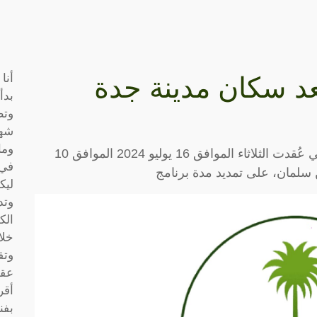
أنا
د سكان مدينة جدة
بدأ
وتط
شها
وما
وافق مجلس الوزراء السعودي، في جلسته التي عُقدت الثلاثاء الموافق 16 يوليو 2024 الموافق 10
في 
ليك
وتد
الك
خلا
وتق
عقو
أقر
بفن