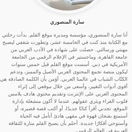
سارة المنصوري
أنا سارة المنصوري، مؤسسة ومديرة موقع القلم. بدأت رحلتي
مع الكتابة منذ كنت في الخامسة عشر، وتطورت شغفي ليصبح
مهنتي ورسالتي. حصلت على شهادة في الأدب العربي من
جامعة القاهرة، وماجستير في الإعلام الرقمي من الجامعة
الأمريكية في دبي. أسست موقع القلم قبل خمس سنوات
ليكون منصة تجمع المحتوى العربي الأصيل والمميز، وتدعم
الكتّاب الشباب في عالمنا العربي. أؤمن بأن الكلمة الصادقة هي
أقوى أدوات التغيير، وأسعى من خلال موقعي إلى إثراء
المحتوى العربي على الإنترنت وتقديم محتوى هادف يلامس
قلوب القراء ويثري عقولهم. عندما لا أكون منشغلة بإدارة
الموقع، تجدني أقرأ كتابًا جديدًا، أو أكتب قصة قصيرة، أو
أستمتع بفنجان قهوة في مقهى هادئ أتأمل فيه الحياة
وأستوحي أفكارًا جديدة. أحلم بأن يصبح القلم منارة للثقافة
العربية في العالم الرقمي.