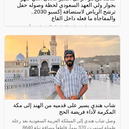
بجوار ولي العهد السعودي لحظة وصوله حفل
ترشح الرياض لاستضافة إكسبو 2030..
والمفاجأة ما فعله داخل القاع
رصد مغردون على مواقع التواصل الإجتماعي، أحدث
ظهور للرجل المجهول ذو النظرات الحادة الذي يقف دوماً
بالقرب من ولي العهد السعودي الأمير محمد بن سلمان
ويرافقه في
شاب هندي يسير على قدميه من الهند إلى مكة
المكرمة لأداء فريضة الحج
وصل شاب هندي إلى المملكة العربية السعودية بعد رحلة
طويلة استمرت 370 يوماً، قاطعاً مسافة تبلغ 8640