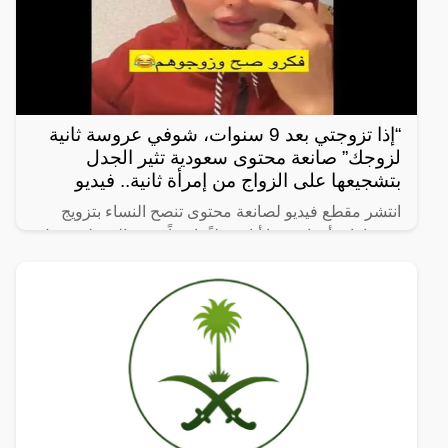
“إذا تزوجتي بعد 9 سنوات، شوفي عروسة ثانية
لزوجك” صانعة محتوى سعودية تثير الجدل
بتشجيعها على الزواج من إمرأة ثانية.. فيديو
انتشر مقطع فيديو لصانعة محتوى تنصح النساء بتزويج
زوجها بامرأة ثانية، ما أثار جدلاً واسعاً. وفي المقطع، تقول
الصانعة: “إذا تزوجتي بعد 9 سنوات، شوفي عروسة ثانية