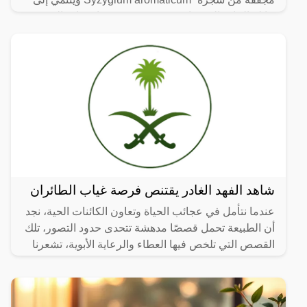
عائلة النبات المسماة “yrtaceae”، وهو نبات دائم الخضرة
ينمو في
شاهد الفهد الغادر يقتنص فرصة غياب الطائران
عندما نتأمل في عجائب الحياة وتعاون الكائنات الحية، نجد
أن الطبيعة تحمل قصصًا مدهشة تتحدى حدود التصور، تلك
القصص التي تلخص فيها العطاء والرعاية الأبوية، تشعرنا