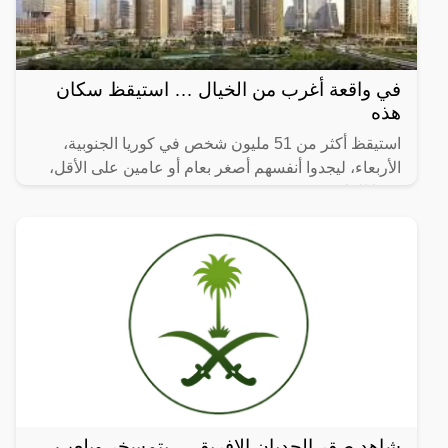
في واقعة أغرب من الخيال … استيقظ سكان
هذه
استيقظ أكثر من 51 مليون شخص في كوريا الجنوبية،
الأربعاء، ليجدوا أنفسهم أصغر بعام أو عامين على الأقل،
وفقا للقانون.
شاهد صقر الجديان الإفريقي ..يتمسخر ويلعب