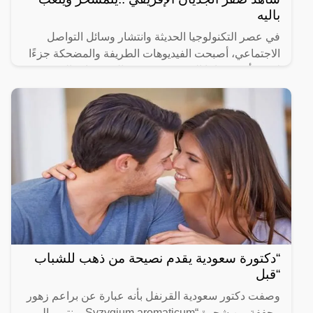
باليه
في عصر التكنولوجيا الحديثة وانتشار وسائل التواصل
الاجتماعي، أصبحت الفيديوهات الطريفة والمضحكة جزءًا
لا يتجزأ من حياتنا اليومية، ومن بين الفيديوهات التي
انتشرت
“دكتورة سعودية يقدم نصيحة من ذهب للشباب
“قبل
وصفت دكتور سعودية القرنفل بأنه عبارة عن براعم زهور
مجففة من شجرة “Syzygium aromaticum وينتمي إلى