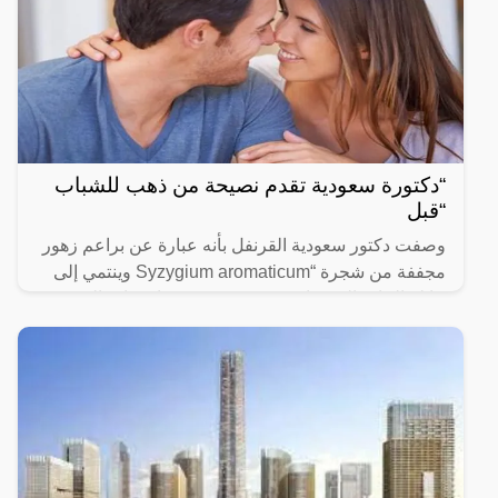
“دكتورة سعودية تقدم نصيحة من ذهب للشباب
“قبل
وصفت دكتور سعودية القرنفل بأنه عبارة عن براعم زهور
مجففة من شجرة “Syzygium aromaticum وينتمي إلى
عائلة النبات المسماة “yrtaceae”، وهو نبات دائم الخضرة
ينمو في