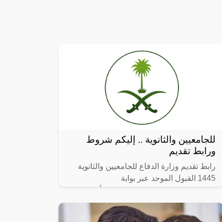
للجامعيين والثانوية .. إليكم شروط
ورابط تقديم
رابط تقديم وزارة الدفاع للجامعيين والثانوية
1445 القبول الموحد عبر بوابة
afca.mod.gov.sa ، في بيان رسمي أعلنت
وزارة الدفاع بالمملكة العربية السعودية متمثلة