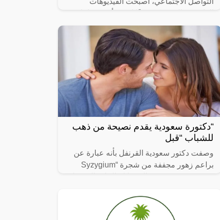
التواصل الاجتماعي، أصبحت الفيديوهات
الطريفة والمضحكة جزءًا لا يتجزأ من حياتنا
اليومية، ومن بين الفيديوهات التي انتشرت
“دكتورة سعودية يقدم نصيحة من ذهب
للشباب “قبل
وصفت دكتور سعودية القرنفل بأنه عبارة عن
براعم زهور مجففة من شجرة “Syzygium
aromaticum وينتمي إلى عائلة النبات المسماة
“yrtaceae”، وهو نبات دائم الخضرة ينمو في