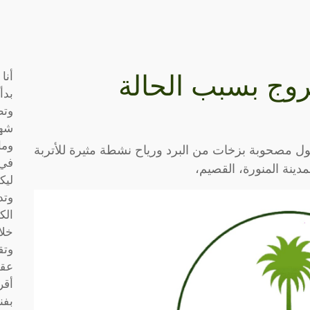
أنا
روج بسبب الحالة
بدأ
وتط
شها
وما
ول مصحوبة بزخات من البرد ورياح نشطة مثيرة للأتربة
في 
دينة المنورة، القصيم،
ليك
وتد
الك
خلا
وتق
عقو
أقر
بفن