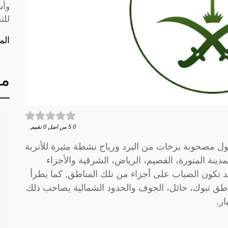
وأس
للث
الم
مق
0
5
من اصل
0
تقييم.
ول مصحوبة بزخات من البرد ورياح نشطة مثيرة للأتربة
دينة المنورة، القصيم، الرياض، الشرقية والأجزاء
د تكون الضباب على أجزاء من تلك المناطق, كما يطرأ
ق تبوك، حائل، الجوف والحدود الشمالية يصاحب ذلك
ار.