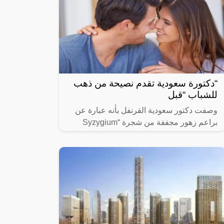
“دكتورة سعودية تقدم نصيحة من ذهب
للشباب “قبل
وصفت دكتور سعودية القرنفل بأنه عبارة عن
براعم زهور مجففة من شجرة “Syzygium
aromaticum وينتمي إلى عائلة النبات المسماة
“yrtaceae”، وهو نبات دائم الخضرة ينمو في