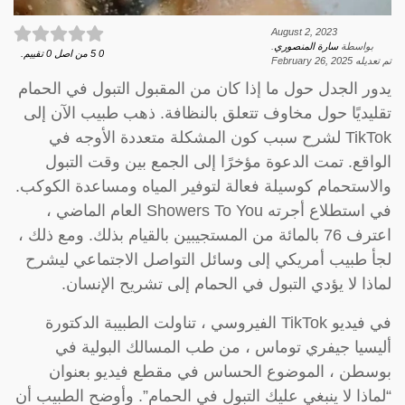
August 2, 2023
بواسطة
سارة المنصوري
.
0
5
من اصل
0
تقييم.
تم تعديله
February 26, 2025
يدور الجدل حول ما إذا كان من المقبول التبول في الحمام
تقليديًا حول مخاوف تتعلق بالنظافة. ذهب طبيب الآن إلى
TikTok لشرح سبب كون المشكلة متعددة الأوجه في
الواقع. تمت الدعوة مؤخرًا إلى الجمع بين وقت التبول
والاستحمام كوسيلة فعالة لتوفير المياه ومساعدة الكوكب.
في استطلاع أجرته Showers To You العام الماضي ،
اعترف 76 بالمائة من المستجيبين بالقيام بذلك. ومع ذلك ،
لجأ طبيب أمريكي إلى وسائل التواصل الاجتماعي ليشرح
لماذا لا يؤدي التبول في الحمام إلى تشريح الإنسان.
في فيديو TikTok الفيروسي ، تناولت الطبيبة الدكتورة
أليسيا جيفري توماس ، من طب المسالك البولية في
بوسطن ، الموضوع الحساس في مقطع فيديو بعنوان
“لماذا لا ينبغي عليك التبول في الحمام”. وأوضح الطبيب أن