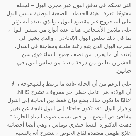
التي تتحكم في تدفق البول عبر مجرى البول – لجعله
مفتوحًا. تعرف هيئة الخدمات الصحية الوطنية سلس البول
على أنه خروج غير مقصود للبول ، والذي يعتقد أنه يؤثر
على ملايين الأشخاص. هناك عدة أنواع من سلس البول ،
بما في ذلك سلس البول الإلحاحي ، والذي يشير إلى
تسرب البول الذي يتبع رغبة ملحة ومفاجئة في التبول.
يُعتقد أن ما يقرب من نصف جميع النساء فوق سن
العشرين يعانين من درجة معينة من سلس البول في
حياتهن.
على الرغم من أن الحالة عادة ما ترتبط بالشيخوخة ، إلا
أن الولادة هي عامل خطر آخر معروف. تشرح NHS:
“غالبًا ما تكون هناك بضع ثوان فقط بين الحاجة إلى التبول
وإفراز البول. “قد تكون حاجتك إلى البول ناتجة عن تغيير
مفاجئ في الوضع ، أو حتى بسبب صوت المياه الجارية.”
ذهبت الدكتورة أليسيا جيفري توماس ، وهي أيضًا أخصائية
علاج طبيعي معتمدة لقاع الحوض ، لتشرح أنه بالنسبة