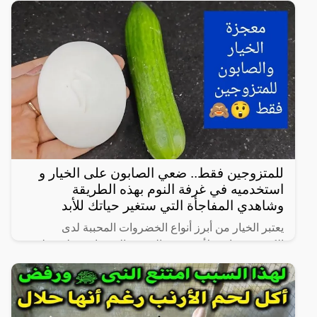
زوجية مشروعة أو علاقة محرمة مع الرجال، ففي هذا
المقال
للمتزوجين فقط.. ضعي الصابون على الخيار و
استخدميه في غرفة النوم بهذه الطريقة
وشاهدي المفاجأة التي ستغير حياتك للأبد
يعتبر الخيار من أبرز أنواع الخضروات المحببة لدى
الكثيرين، خاصة لأنه شبه خالي من السعرات وطعمه لذيذ
ومنعش، وله فوائد كثيرة لأنه غني بالفيتامينات والمعادن،
كما