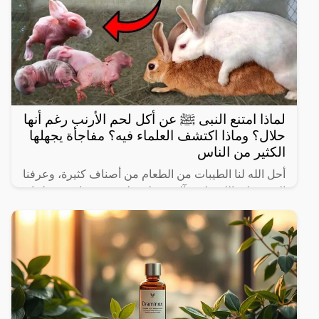
لماذا امتنع النبى ﷺ عن أكل لحم الأرنب رغم أنها
حلال؟ وماذا اكتشف العلماء فيه؟ مفاجأة يجهلها
الكثير من الناس
أحل الله لنا الطيبات من الطعام من أصناف كثيرة، وعرفنا
النبي صلى الله عليه وآله وسـلم على بعض ما حرم علينا،
ولكن يثير البعض من حين لآخر بعض المعلومات الغير