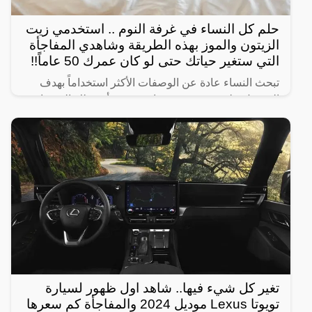
حلم كل النساء في غرفة النوم .. استخدمي زيت
الزيتون والموز بهذه الطريقة وشاهدي المفاجأة
التي ستغير حياتك حتى لو كان عمرك 50 عاماً!!
تبحث النساء عادة عن الوصفات الأكثر استخداماً بهدف
الحصول على شعر صحي وناعم، ومن أبرز تلك الوصفات
الخاصة بالبشرة والجسم للحصول على أفضل نتيجة خلال
فترة قصيرة،
تغير كل شيء فيها.. شاهد اول ظهور لسيارة
تويوتا Lexus موديل 2024 والمفاجأة كم سعرها