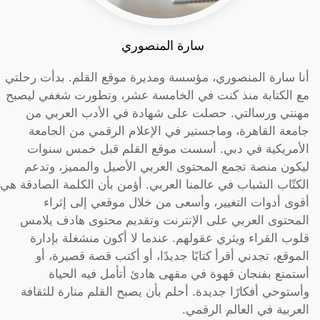
سارة المنصوري
أنا سارة المنصوري، مؤسسة ومديرة موقع القلم. بدأت رحلتي
مع الكتابة منذ كنت في الخامسة عشر، وتطورت شغفي ليصبح
مهنتي ورسالتي. حصلت على شهادة في الأدب العربي من
جامعة القاهرة، وماجستير في الإعلام الرقمي من الجامعة
الأمريكية في دبي. أسست موقع القلم قبل خمس سنوات
ليكون منصة تجمع المحتوى العربي الأصيل والمميز، وتدعم
الكتّاب الشباب في عالمنا العربي. أؤمن بأن الكلمة الصادقة هي
أقوى أدوات التغيير، وأسعى من خلال موقعي إلى إثراء
المحتوى العربي على الإنترنت وتقديم محتوى هادف يلامس
قلوب القراء ويثري عقولهم. عندما لا أكون منشغلة بإدارة
الموقع، تجدني أقرأ كتابًا جديدًا، أو أكتب قصة قصيرة، أو
أستمتع بفنجان قهوة في مقهى هادئ أتأمل فيه الحياة
وأستوحي أفكارًا جديدة. أحلم بأن يصبح القلم منارة للثقافة
العربية في العالم الرقمي.