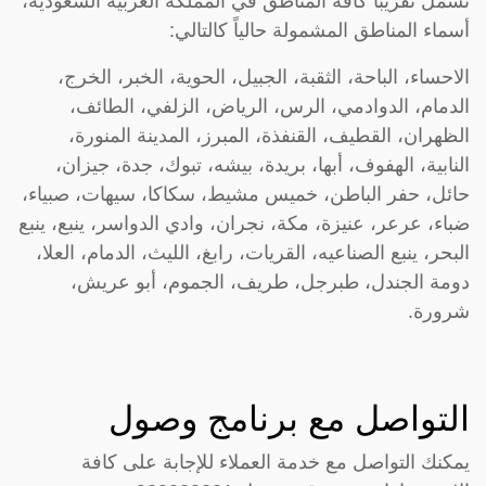
تشمل تقريباً كافة المناطق في المملكة العربية السعودية،
أسماء المناطق المشمولة حالياً كالتالي:
الاحساء، الباحة، الثقبة، الجبيل، الحوية، الخبر، الخرج،
الدمام، الدوادمي، الرس، الرياض، الزلفي، الطائف،
الظهران، القطيف، القنفذة، المبرز، المدينة المنورة،
النابية، الهفوف، أبها، بريدة، بيشه، تبوك، جدة، جيزان،
حائل، حفر الباطن، خميس مشيط، سكاكا، سيهات، صبياء،
ضباء، عرعر، عنيزة، مكة، نجران، وادي الدواسر، ينبع، ينبع
البحر، ينبع الصناعيه، القريات، رابغ، الليث، الدمام، العلا،
دومة الجندل، طبرجل، طريف، الجموم، أبو عريش،
شرورة.
التواصل مع برنامج وصول
يمكنك التواصل مع خدمة العملاء للإجابة على كافة