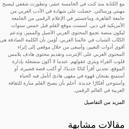
مع الكتابة منذ كنت في الخامسة عشر، وتطورت شغفي ليصبح
مهنتي ورسالتي. حصلت على شهادة في الأدب العربي من
جامعة القاهرة، وماجستير في الإعلام الرقمي من الجامعة
الأمريكية في دبي. أسست موقع القلم قبل خمس سنوات
ليكون منصة تجمع المحتوى العربي الأصيل والمميز، وتدعم
الكتّاب الشباب في عالمنا العربي. أؤمن بأن الكلمة الصادقة هي
أقوى أدوات التغيير، وأسعى من خلال موقعي إلى إثراء
المحتوى العربي على الإنترنت وتقديم محتوى هادف يلامس
قلوب القراء ويثري عقولهم. عندما لا أكون منشغلة بإدارة
الموقع، تجدني أقرأ كتابًا جديدًا، أو أكتب قصة قصيرة، أو
أستمتع بفنجان قهوة في مقهى هادئ أتأمل فيه الحياة
وأستوحي أفكارًا جديدة. أحلم بأن يصبح القلم منارة للثقافة
العربية في العالم الرقمي.
المزيد من التفاصيل
مقالات مشابهة