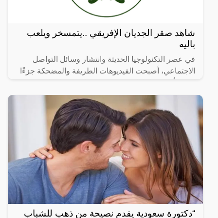
شاهد صقر الجديان الإفريقي ..يتمسخر ويلعب
باليه
في عصر التكنولوجيا الحديثة وانتشار وسائل التواصل
الاجتماعي، أصبحت الفيديوهات الطريفة والمضحكة جزءًا
لا يتجزأ من حياتنا اليومية، ومن بين الفيديوهات التي
انتشرت
“دكتورة سعودية يقدم نصيحة من ذهب للشباب