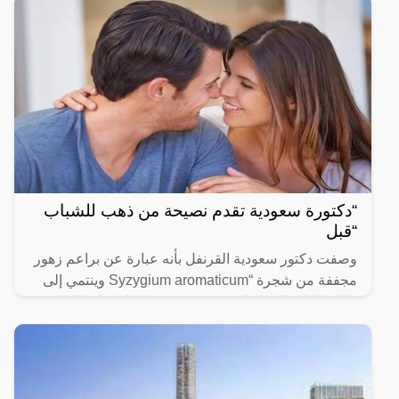
“دكتورة سعودية تقدم نصيحة من ذهب للشباب
“قبل
وصفت دكتور سعودية القرنفل بأنه عبارة عن براعم زهور
مجففة من شجرة “Syzygium aromaticum وينتمي إلى
عائلة النبات المسماة “yrtaceae”، وهو نبات دائم الخضرة
ينمو في