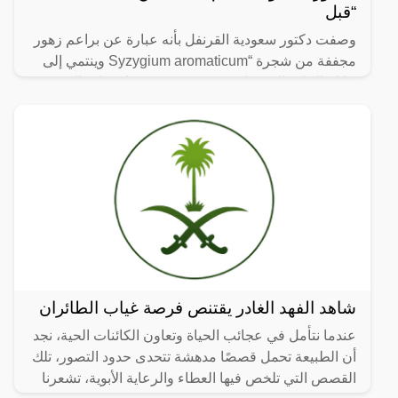
“قبل
وصفت دكتور سعودية القرنفل بأنه عبارة عن براعم زهور
مجففة من شجرة “Syzygium aromaticum وينتمي إلى
عائلة النبات المسماة “yrtaceae”، وهو نبات دائم الخضرة
ينمو في
شاهد الفهد الغادر يقتنص فرصة غياب الطائران
عندما نتأمل في عجائب الحياة وتعاون الكائنات الحية، نجد
أن الطبيعة تحمل قصصًا مدهشة تتحدى حدود التصور، تلك
القصص التي تلخص فيها العطاء والرعاية الأبوية، تشعرنا