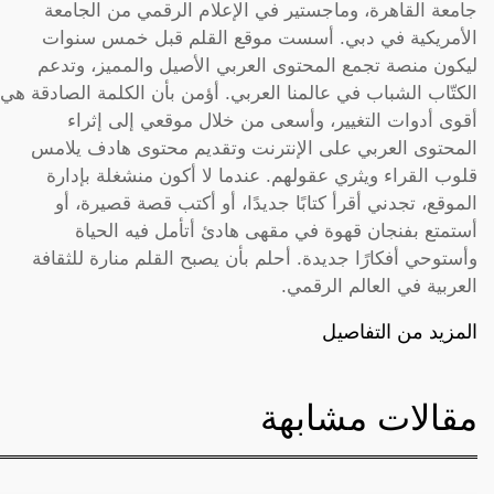
جامعة القاهرة، وماجستير في الإعلام الرقمي من الجامعة
الأمريكية في دبي. أسست موقع القلم قبل خمس سنوات
ليكون منصة تجمع المحتوى العربي الأصيل والمميز، وتدعم
الكتّاب الشباب في عالمنا العربي. أؤمن بأن الكلمة الصادقة هي
أقوى أدوات التغيير، وأسعى من خلال موقعي إلى إثراء
المحتوى العربي على الإنترنت وتقديم محتوى هادف يلامس
قلوب القراء ويثري عقولهم. عندما لا أكون منشغلة بإدارة
الموقع، تجدني أقرأ كتابًا جديدًا، أو أكتب قصة قصيرة، أو
أستمتع بفنجان قهوة في مقهى هادئ أتأمل فيه الحياة
وأستوحي أفكارًا جديدة. أحلم بأن يصبح القلم منارة للثقافة
العربية في العالم الرقمي.
المزيد من التفاصيل
مقالات مشابهة