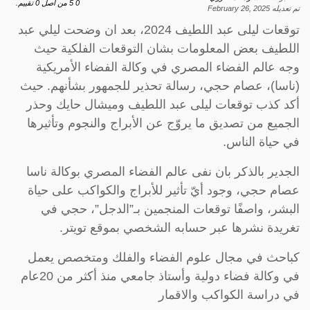
0
5
من اصل
0
تقييم.
تم تعديله
February 26, 2025
توقعات ليلى عبد اللطيف 2024، بعد ان وضحت ليلي عبد
اللطيف بعض المعلومات بشان التوقعات الفلكية حيث
وجه عالم الفضاء المصري في وكالة الفضاء الأمريكية
(ناسا)، عصام حجي، رسالة تحذير للجمهور بشأنهم. حيث
أكد كذب توقعات ليلى عبد اللطيف وميشال حايك وحذر
الجميع من تصديق ما يروّج عن الأبراج والنجوم وتأثيرها
في حياة الناس.
الجدير بالذكر بان نفى عالم الفضاء المصري بوكالة ناسا
عصام حجي، وجود أيّ تأثير للأبراج والكواكب على حياة
البشر، واصفًا توقعات المنجمين بـ”الدجل”، حجي في
تغريدة نشرها عبر حسابه الشخصي بموقع تويتر.
كباحث في مجال علوم الفضاء والفلك ومتخصص يعمل
في وكالة فضاء دولية وأستاذ جامعي منذ أكثر من 20عام
في دراسة الكواكب والاقمار