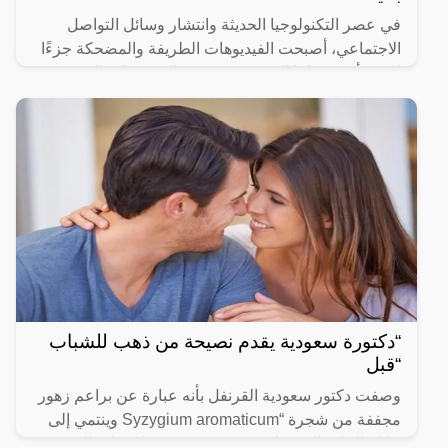
في عصر التكنولوجيا الحديثة وانتشار وسائل التواصل
الاجتماعي، أصبحت الفيديوهات الطريفة والمضحكة جزءًا
لا يتجزأ من حياتنا اليومية، ومن بين الفيديوهات التي
انتشرت
“دكتورة سعودية يقدم نصيحة من ذهب للشباب
“قبل
وصفت دكتور سعودية القرنفل بأنه عبارة عن براعم زهور
مجففة من شجرة “Syzygium aromaticum وينتمي إلى
عائلة النبات المسماة “yrtaceae”، وهو نبات دائم الخضرة