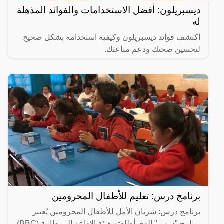
ديسبريلون: أفضل الاستخدامات والفوائد المذهلة
له
اكتشف فوائد ديسبريلون وكيفية استخدامه بشكل صحيح
لتحسين صحتك ودعم مناعتك.
برنامج درس: تعليم للأطفال المحرومين
برنامج درس: شريان الأمل للأطفال المحرومين يُعتبر
برنامج "درس" الذي أطلقته هيئة الإذاعة البريطانية (BBC)