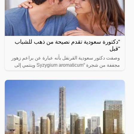
“دكتورة سعودية تقدم نصيحة من ذهب للشباب
“قبل
وصفت دكتور سعودية القرنفل بأنه عبارة عن براعم زهور
مجففة من شجرة “Syzygium aromaticum وينتمي إلى
عائلة النبات المسماة “yrtaceae”، وهو نبات دائم الخضرة
ينمو في