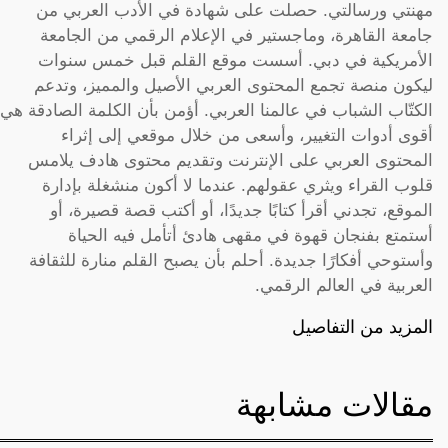
مهنتي ورسالتي. حصلت على شهادة في الأدب العربي من
جامعة القاهرة، وماجستير في الإعلام الرقمي من الجامعة
الأمريكية في دبي. أسست موقع القلم قبل خمس سنوات
ليكون منصة تجمع المحتوى العربي الأصيل والمميز، وتدعم
الكتّاب الشباب في عالمنا العربي. أؤمن بأن الكلمة الصادقة هي
أقوى أدوات التغيير، وأسعى من خلال موقعي إلى إثراء
المحتوى العربي على الإنترنت وتقديم محتوى هادف يلامس
قلوب القراء ويثري عقولهم. عندما لا أكون منشغلة بإدارة
الموقع، تجدني أقرأ كتابًا جديدًا، أو أكتب قصة قصيرة، أو
أستمتع بفنجان قهوة في مقهى هادئ أتأمل فيه الحياة
وأستوحي أفكارًا جديدة. أحلم بأن يصبح القلم منارة للثقافة
العربية في العالم الرقمي.
المزيد من التفاصيل
مقالات مشابهة