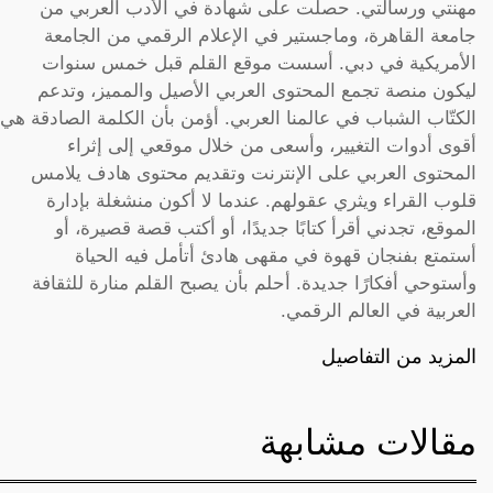
مهنتي ورسالتي. حصلت على شهادة في الأدب العربي من
جامعة القاهرة، وماجستير في الإعلام الرقمي من الجامعة
الأمريكية في دبي. أسست موقع القلم قبل خمس سنوات
ليكون منصة تجمع المحتوى العربي الأصيل والمميز، وتدعم
الكتّاب الشباب في عالمنا العربي. أؤمن بأن الكلمة الصادقة هي
أقوى أدوات التغيير، وأسعى من خلال موقعي إلى إثراء
المحتوى العربي على الإنترنت وتقديم محتوى هادف يلامس
قلوب القراء ويثري عقولهم. عندما لا أكون منشغلة بإدارة
الموقع، تجدني أقرأ كتابًا جديدًا، أو أكتب قصة قصيرة، أو
أستمتع بفنجان قهوة في مقهى هادئ أتأمل فيه الحياة
وأستوحي أفكارًا جديدة. أحلم بأن يصبح القلم منارة للثقافة
العربية في العالم الرقمي.
المزيد من التفاصيل
مقالات مشابهة