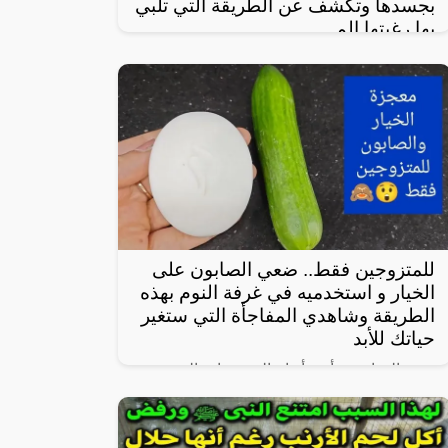
بجسدها وتكشف عن الطريقة التي تلبي
بها رغبتها الم
في واحدة من نوادر النساء العربيات اللاتي
يعشن شهوة مفرطة في الرغبة بالعلاقة
الجنسية، سواءً ضمن علاقة زوجية مشروعة أو
علاقة محرمة مع الرجال، ففي هذا المقال
للمتزوجين فقط.. ضعي الصابون على
الخيار و استخدميه في غرفة النوم بهذه
الطريقة وشاهدي المفاجأة التي ستغير
حياتك للأبد
يعتبر الخيار من أبرز أنواع الخضروات المحببة
لدى الكثيرين، خاصة لأنه شبه خالي من
السعرات وطعمه لذيذ ومنعش، وله فوائد كثيرة
لأنه غني بالفيتامينات والمعادن، كما