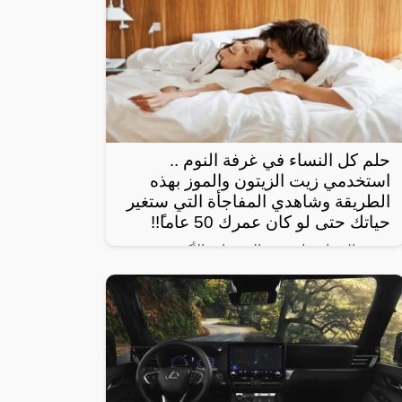
حلم كل النساء في غرفة النوم ..
استخدمي زيت الزيتون والموز بهذه
الطريقة وشاهدي المفاجأة التي ستغير
حياتك حتى لو كان عمرك 50 عاماً!!
تبحث النساء عادة عن الوصفات الأكثر
استخداماً بهدف الحصول على شعر صحي
وناعم، ومن أبرز تلك الوصفات الخاصة بالبشرة
والجسم للحصول على أفضل نتيجة خلال فترة
قصيرة،