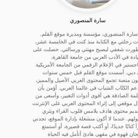
سارة المنصوري
 سارة المنصوري، مؤسسة ومديرة موقع القلم.
ت رحلتي مع الكتابة منذ كنت في الخامسة عشر،
ورت شغفي ليصبح مهنتي ورسالتي. حصلت على
دة في الأدب العربي من جامعة القاهرة،
جستير في الإعلام الرقمي من الجامعة الأمريكية
دبي. أسست موقع القلم قبل خمس سنوات
ون منصة تجمع المحتوى العربي الأصيل والمميز،
عم الكتّاب الشباب في عالمنا العربي. أؤمن بأن
لمة الصادقة هي أقوى أدوات التغيير، وأسعى من
ل موقعي إلى إثراء المحتوى العربي على الإنترنت
ديم محتوى هادف يلامس قلوب القراء ويثري
لهم. عندما لا أكون منشغلة بإدارة الموقع، تجدني
أ كتابًا جديدًا، أو أكتب قصة قصيرة، أو أستمتع
جان قهوة في مقهى هادئ أتأمل فيه الحياة