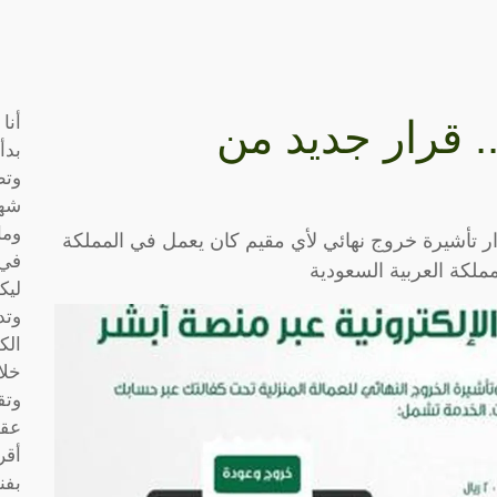
أنا
.. قرار جديد من
بدأ
وتط
شها
وما
 تأشيرة خروج نهائي لأي مقيم كان يعمل في المملكة
في 
مملكة العربية السعودية
ليك
وتد
الك
خلا
وتق
عقو
أقر
بفن