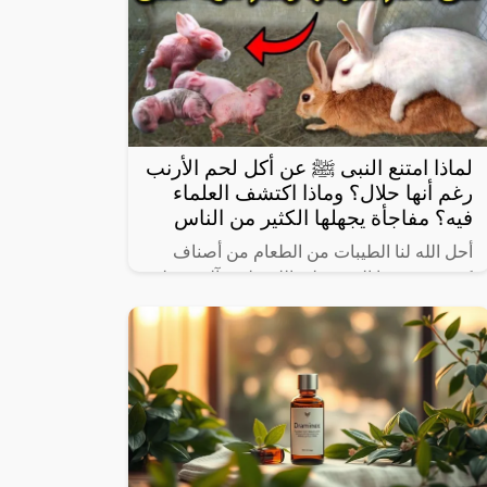
لماذا امتنع النبى ﷺ عن أكل لحم الأرنب
رغم أنها حلال؟ وماذا اكتشف العلماء
فيه؟ مفاجأة يجهلها الكثير من الناس
أحل الله لنا الطيبات من الطعام من أصناف
كثيرة، وعرفنا النبي صلى الله عليه وآله وسـلم
على بعض ما حرم علينا، ولكن يثير البعض من
حين لآخر بعض المعلومات الغير