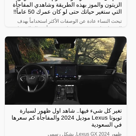
الزيتون والموز بهذه الطريقة وشاهدي المفاجأة
التي ستغير حياتك حتى لو كان عمرك 50 عاماً!!
تبحث النساء عادة عن الوصفات الأكثر استخداماً بهدف
الحصول على شعر صحي وناعم، ومن أبرز تلك الوصفات
الخاصة بالبشرة والجسم للحصول على أفضل نتيجة خلال
فترة قصيرة،
تغير كل شيء فيها.. شاهد اول ظهور لسيارة
تويوتا Lexus موديل 2024 والمفاجأة كم سعرها
في السعودية
ظهور Lexus GX 2024. بشكل رسمي