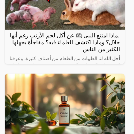
لماذا امتنع النبى ﷺ عن أكل لحم الأرنب رغم أنها
حلال؟ وماذا اكتشف العلماء فيه؟ مفاجأة يجهلها
الكثير من الناس
أحل الله لنا الطيبات من الطعام من أصناف كثيرة، وعرفنا
النبي صلى الله عليه وآله وسـلم على بعض ما حرم علينا،
ولكن يثير البعض من حين لآخر بعض المعلومات الغير