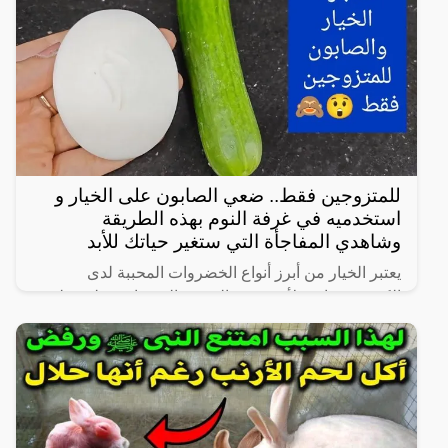
للمتزوجين فقط.. ضعي الصابون على الخيار و
استخدميه في غرفة النوم بهذه الطريقة
وشاهدي المفاجأة التي ستغير حياتك للأبد
يعتبر الخيار من أبرز أنواع الخضروات المحببة لدى
الكثيرين، خاصة لأنه شبه خالي من السعرات وطعمه لذيذ
ومنعش، وله فوائد كثيرة لأنه غني بالفيتامينات والمعادن،
كما