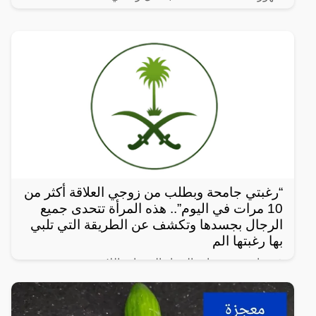
“رغبتي جامحة وبطلب من زوجي العلاقة أكثر من
10 مرات في اليوم”.. هذه المرأة تتحدى جميع
الرجال بجسدها وتكشف عن الطريقة التي تلبي
بها رغبتها الم
في واحدة من نوادر النساء العربيات اللاتي يعشن شهوة
مفرطة في الرغبة بالعلاقة الجنسية، سواءً ضمن علاقة
زوجية مشروعة أو علاقة محرمة مع الرجال، ففي هذا
المقال