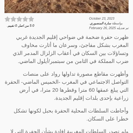
October 23, 2023
بواسطة
سارة المنصوري
.
0
5
من اصل
0
تقييم.
تم تعديله
February 26, 2025
ظهرت حفرة ضخمة في ضواحي إقليم الجديدة غربي
المغرب بشكل مفاجئ، وسرعان ما أثارت مخاوف
وتساؤلات بين السكان في أعقاب الزلزال المدمر الذي
ضرب المملكة في الثامن من سبتمبر/أيلول الماضي.
وأظهرت مقاطع مصورة تداولها رواد على منصات
التواصل الاجتماعي في المغرب -الخميس الماضي- الحفرة
التي يبلغ عمقها 60 مترا وقطرها 20 مترا، في أرض
زراعية بإحدى بلدات إقليم الجديدة.
وأحاطت السلطات المحلية الحفرة بحبل لكونها تشكل
خطرا على السكان.
ولم تصدر السلطات المغربية إفادة بشأن الحفرة التي لا