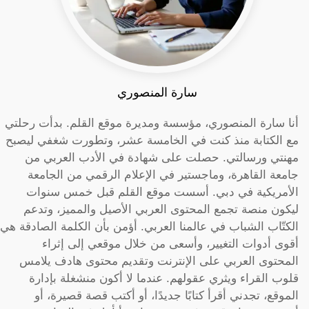
سارة المنصوري
أنا سارة المنصوري، مؤسسة ومديرة موقع القلم. بدأت رحلتي
مع الكتابة منذ كنت في الخامسة عشر، وتطورت شغفي ليصبح
مهنتي ورسالتي. حصلت على شهادة في الأدب العربي من
جامعة القاهرة، وماجستير في الإعلام الرقمي من الجامعة
الأمريكية في دبي. أسست موقع القلم قبل خمس سنوات
ليكون منصة تجمع المحتوى العربي الأصيل والمميز، وتدعم
الكتّاب الشباب في عالمنا العربي. أؤمن بأن الكلمة الصادقة هي
أقوى أدوات التغيير، وأسعى من خلال موقعي إلى إثراء
المحتوى العربي على الإنترنت وتقديم محتوى هادف يلامس
قلوب القراء ويثري عقولهم. عندما لا أكون منشغلة بإدارة
الموقع، تجدني أقرأ كتابًا جديدًا، أو أكتب قصة قصيرة، أو