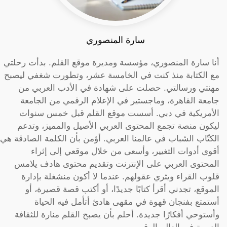
سارة المنصوري
أنا سارة المنصوري، مؤسسة ومديرة موقع القلم. بدأت رحلتي
مع الكتابة منذ كنت في الخامسة عشر، وتطورت شغفي ليصبح
مهنتي ورسالتي. حصلت على شهادة في الأدب العربي من
جامعة القاهرة، وماجستير في الإعلام الرقمي من الجامعة
الأمريكية في دبي. أسست موقع القلم قبل خمس سنوات
ليكون منصة تجمع المحتوى العربي الأصيل والمميز، وتدعم
الكتّاب الشباب في عالمنا العربي. أؤمن بأن الكلمة الصادقة هي
أقوى أدوات التغيير، وأسعى من خلال موقعي إلى إثراء
المحتوى العربي على الإنترنت وتقديم محتوى هادف يلامس
قلوب القراء ويثري عقولهم. عندما لا أكون منشغلة بإدارة
الموقع، تجدني أقرأ كتابًا جديدًا، أو أكتب قصة قصيرة، أو
أستمتع بفنجان قهوة في مقهى هادئ أتأمل فيه الحياة
وأستوحي أفكارًا جديدة. أحلم بأن يصبح القلم منارة للثقافة