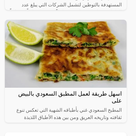
المستهدفة بالتوطين لتشمل الشركات التي يبلغ عدد
العاملين فيها من 20 إلى 49 عاملاً، في 14 نشاطاً اقتصادياً
رئيساً تم
اسهل طريقة لعمل المطبق السعودي بالبيض
على
المطبخ السعودي غني بأطباقه الشهية التي تعكس تنوع
ثقافته وتاريخه العريق ومن بين هذه الأطباق اللذيذة
المطبق، وهو عبارة عن عجينة رقيقة محشوة بالبيض
واللحم المفروم