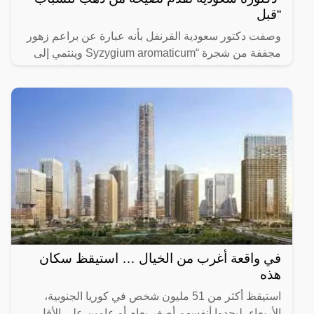
“قبل
وصفت دكتور سعودية القرنفل بأنه عبارة عن براعم زهور
مجففة من شجرة “Syzygium aromaticum وينتمي إلى
عائلة النبات المسماة “yrtaceae”، وهو نبات دائم الخضرة
ينمو في
في واقعة أغرب من الخيال … استيقظ سكان
هذه
استيقظ أكثر من 51 مليون شخص في كوريا الجنوبية،
الأربعاء، ليجدوا أنفسهم أصغر بعام أو عامين على الأقل،