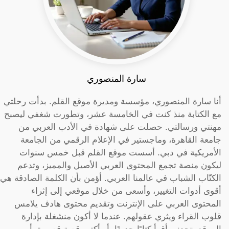
سارة المنصوري
أنا سارة المنصوري، مؤسسة ومديرة موقع القلم. بدأت رحلتي
مع الكتابة منذ كنت في الخامسة عشر، وتطورت شغفي ليصبح
مهنتي ورسالتي. حصلت على شهادة في الأدب العربي من
جامعة القاهرة، وماجستير في الإعلام الرقمي من الجامعة
الأمريكية في دبي. أسست موقع القلم قبل خمس سنوات
ليكون منصة تجمع المحتوى العربي الأصيل والمميز، وتدعم
الكتّاب الشباب في عالمنا العربي. أؤمن بأن الكلمة الصادقة هي
أقوى أدوات التغيير، وأسعى من خلال موقعي إلى إثراء
المحتوى العربي على الإنترنت وتقديم محتوى هادف يلامس
قلوب القراء ويثري عقولهم. عندما لا أكون منشغلة بإدارة