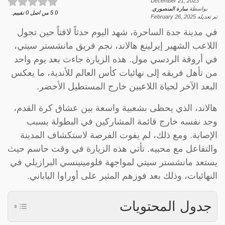
December 21, 2023
بواسطة
سارة المنصوري
.
0
5
من اصل
0
تقييم.
تم تعديله
February 26, 2025
في مدينة جدة الساحرة، شهد اليوم حدثاً لافتاً حين تجول
اللاعب الشهير إيرلينغ هالاند، نجم فريق مانشستر سيتي،
في أروقة الردسي مول. هذه الزيارة جاءت بعد يوم واحد
من تأهل فريقه إلى نهائيات كأس العالم للأندية، ما يعكس
البعد الآخر لحياة اللاعبين خارج المستطيل الأخضر.
هالاند، الذي يحظى بشعبية واسعة بين عشاق كرة القدم،
وجد نفسه خارج قائمة المشاركين في البطولة بسبب
الإصابة. ومع ذلك، لم يفوت الفرصة لاستكشاف المدينة
والتفاعل مع محبيه. تأتي هذه الزيارة في وقت حاسم حيث
يستعد مانشستر سيتي لمواجهة فلومينينسي البرازيلي في
النهائيات، وذلك بعد فوزهم المثير على أوراوا الياباني.
جدول المحتويات