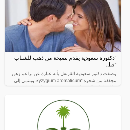
“دكتورة سعودية يقدم نصيحة من ذهب للشباب
“قبل
وصفت دكتور سعودية القرنفل بأنه عبارة عن براعم زهور
مجففة من شجرة “Syzygium aromaticum وينتمي إلى
عائلة النبات المسماة “yrtaceae”، وهو نبات دائم الخضرة
ينمو في