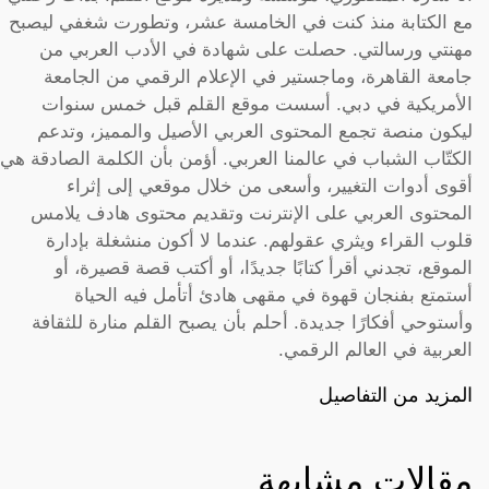
مع الكتابة منذ كنت في الخامسة عشر، وتطورت شغفي ليصبح
مهنتي ورسالتي. حصلت على شهادة في الأدب العربي من
جامعة القاهرة، وماجستير في الإعلام الرقمي من الجامعة
الأمريكية في دبي. أسست موقع القلم قبل خمس سنوات
ليكون منصة تجمع المحتوى العربي الأصيل والمميز، وتدعم
الكتّاب الشباب في عالمنا العربي. أؤمن بأن الكلمة الصادقة هي
أقوى أدوات التغيير، وأسعى من خلال موقعي إلى إثراء
المحتوى العربي على الإنترنت وتقديم محتوى هادف يلامس
قلوب القراء ويثري عقولهم. عندما لا أكون منشغلة بإدارة
الموقع، تجدني أقرأ كتابًا جديدًا، أو أكتب قصة قصيرة، أو
أستمتع بفنجان قهوة في مقهى هادئ أتأمل فيه الحياة
وأستوحي أفكارًا جديدة. أحلم بأن يصبح القلم منارة للثقافة
العربية في العالم الرقمي.
المزيد من التفاصيل
مقالات مشابهة