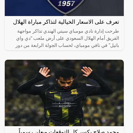
تعرف على الاسعار الخيالية لتذاكر مباراة الهلال
طرحت إدارة نادي مومباي سيتي الهندي تذاكر مواجهة
الفريق أمام الهلال السعودي على أرض ملعب “دي واي
باتيل” في نافي مومباي، لحساب الجولة الرابعة من دور
المجموعات في
محمد صلاح يكسر كل التوقعات ويعلن رسمياً