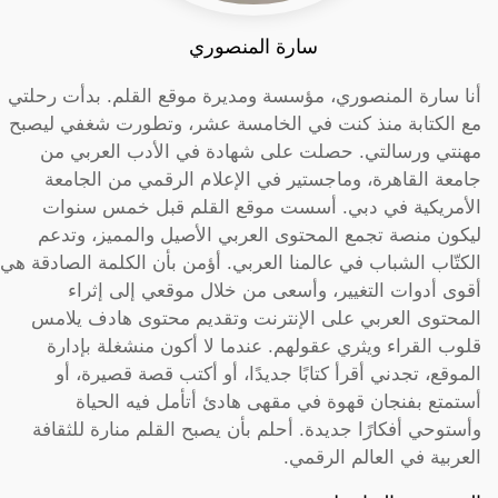
سارة المنصوري
أنا سارة المنصوري، مؤسسة ومديرة موقع القلم. بدأت رحلتي
مع الكتابة منذ كنت في الخامسة عشر، وتطورت شغفي ليصبح
مهنتي ورسالتي. حصلت على شهادة في الأدب العربي من
جامعة القاهرة، وماجستير في الإعلام الرقمي من الجامعة
الأمريكية في دبي. أسست موقع القلم قبل خمس سنوات
ليكون منصة تجمع المحتوى العربي الأصيل والمميز، وتدعم
الكتّاب الشباب في عالمنا العربي. أؤمن بأن الكلمة الصادقة هي
أقوى أدوات التغيير، وأسعى من خلال موقعي إلى إثراء
المحتوى العربي على الإنترنت وتقديم محتوى هادف يلامس
قلوب القراء ويثري عقولهم. عندما لا أكون منشغلة بإدارة
الموقع، تجدني أقرأ كتابًا جديدًا، أو أكتب قصة قصيرة، أو
أستمتع بفنجان قهوة في مقهى هادئ أتأمل فيه الحياة
وأستوحي أفكارًا جديدة. أحلم بأن يصبح القلم منارة للثقافة
العربية في العالم الرقمي.