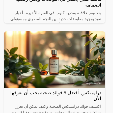
انضمامه
بعد توتر علاقته بمدربه كلوب في الفترة الأخيرة.. أخبار
تفيد بوجود مفاوضات جدية بين النجم المصري ومسؤولي
نادي الإتحاد السعودي من أجل الانضمام إلى صفوف الأخير
درامينكس: أفضل 5 فوائد صحية يجب أن تعرفها
الآن
اكتشف فوائد درامينكس الصحية وكيف يمكن أن يعزز
مناعتك ويحسن نومك. معلومات مفيدة وسريعة لكل من