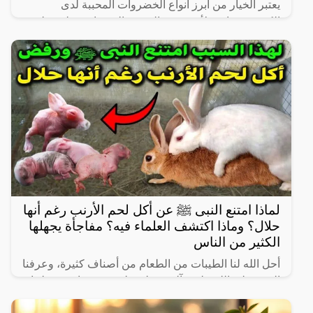
يعتبر الخيار من أبرز أنواع الخضروات المحببة لدى
الكثيرين، خاصة لأنه شبه خالي من السعرات وطعمه لذيذ
ومنعش، وله فوائد كثيرة لأنه غني بالفيتامينات والمعادن،
كما
لماذا امتنع النبى ﷺ عن أكل لحم الأرنب رغم أنها
حلال؟ وماذا اكتشف العلماء فيه؟ مفاجأة يجهلها
الكثير من الناس
أحل الله لنا الطيبات من الطعام من أصناف كثيرة، وعرفنا
النبي صلى الله عليه وآله وسـلم على بعض ما حرم علينا،
ولكن يثير البعض من حين لآخر بعض المعلومات الغير