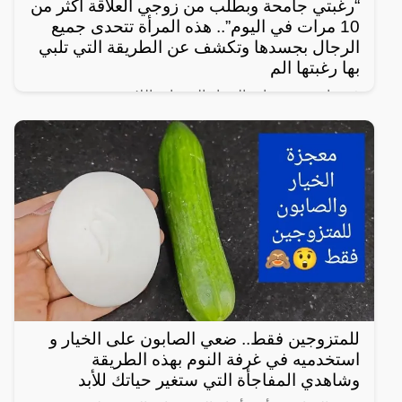
“رغبتي جامحة وبطلب من زوجي العلاقة أكثر من
10 مرات في اليوم”.. هذه المرأة تتحدى جميع
الرجال بجسدها وتكشف عن الطريقة التي تلبي
بها رغبتها الم
في واحدة من نوادر النساء العربيات اللاتي يعشن شهوة
مفرطة في الرغبة بالعلاقة الجنسية، سواءً ضمن علاقة
زوجية مشروعة أو علاقة محرمة مع الرجال، ففي هذا
المقال
للمتزوجين فقط.. ضعي الصابون على الخيار و
استخدميه في غرفة النوم بهذه الطريقة
وشاهدي المفاجأة التي ستغير حياتك للأبد