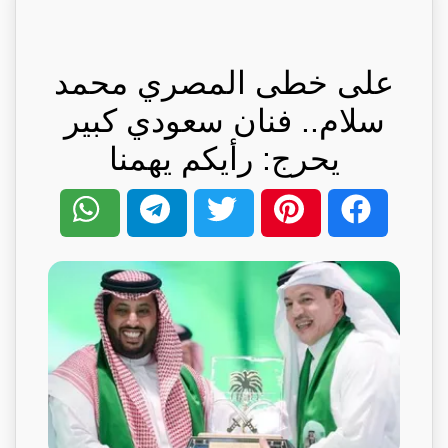
على خطى المصري محمد
سلام.. فنان سعودي كبير
يحرج: رأيكم يهمنا