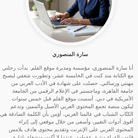
سارة المنصوري
أنا سارة المنصوري، مؤسسة ومديرة موقع القلم. بدأت رحلتي
مع الكتابة منذ كنت في الخامسة عشر، وتطورت شغفي ليصبح
مهنتي ورسالتي. حصلت على شهادة في الأدب العربي من
جامعة القاهرة، وماجستير في الإعلام الرقمي من الجامعة
الأمريكية في دبي. أسست موقع القلم قبل خمس سنوات
ليكون منصة تجمع المحتوى العربي الأصيل والمميز، وتدعم
الكتّاب الشباب في عالمنا العربي. أؤمن بأن الكلمة الصادقة هي
أقوى أدوات التغيير، وأسعى من خلال موقعي إلى إثراء
المحتوى العربي على الإنترنت وتقديم محتوى هادف يلامس
قلوب القراء ويثري عقولهم. عندما لا أكون منشغلة بإدارة