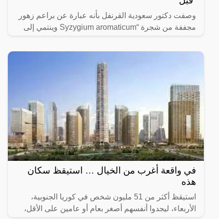
“قبل
وصفت دكتور سعودية القرنفل بأنه عبارة عن براعم زهور
مجففة من شجرة “Syzygium aromaticum وينتمي إلى
عائلة النبات المسماة “yrtaceae”، وهو نبات دائم الخضرة
ينمو في
في واقعة أغرب من الخيال … استيقظ سكان
هذه
استيقظ أكثر من 51 مليون شخص في كوريا الجنوبية،
الأربعاء، ليجدوا أنفسهم أصغر بعام أو عامين على الأقل،