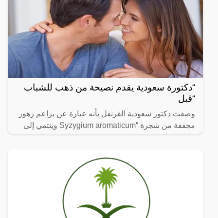
“دكتورة سعودية يقدم نصيحة من ذهب للشباب
“قبل
وصفت دكتور سعودية القرنفل بأنه عبارة عن براعم زهور
مجففة من شجرة “Syzygium aromaticum وينتمي إلى
عائلة النبات المسماة “yrtaceae”، وهو نبات دائم الخضرة
ينمو في