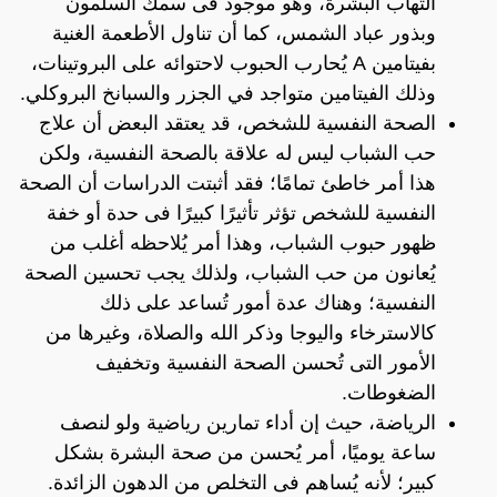
التهاب البشرة، وهو موجود فى سمك السلمون
وبذور عباد الشمس، كما أن تناول الأطعمة الغنية
بفيتامين A يُحارب الحبوب لاحتوائه على البروتينات،
وذلك الفيتامين متواجد في الجزر والسبانخ البروكلي.
الصحة النفسية للشخص، قد يعتقد البعض أن علاج
حب الشباب ليس له علاقة بالصحة النفسية، ولكن
هذا أمر خاطئ تمامًا؛ فقد أثبتت الدراسات أن الصحة
النفسية للشخص تؤثر تأثيرًا كبيرًا فى حدة أو خفة
ظهور حبوب الشباب، وهذا أمر يُلاحظه أغلب من
يُعانون من حب الشباب، ولذلك يجب تحسين الصحة
النفسية؛ وهناك عدة أمور تُساعد على ذلك
كالاسترخاء واليوجا وذكر الله والصلاة، وغيرها من
الأمور التى تُحسن الصحة النفسية وتخفيف
الضغوطات.
الرياضة، حيث إن أداء تمارين رياضية ولو لنصف
ساعة يوميًا، أمر يُحسن من صحة البشرة بشكل
كبير؛ لأنه يُساهم فى التخلص من الدهون الزائدة.