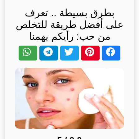
بطرق بسيطة .. تعرف
على أفضل طريقة للتخلص
من حب: رأيكم يهمنا