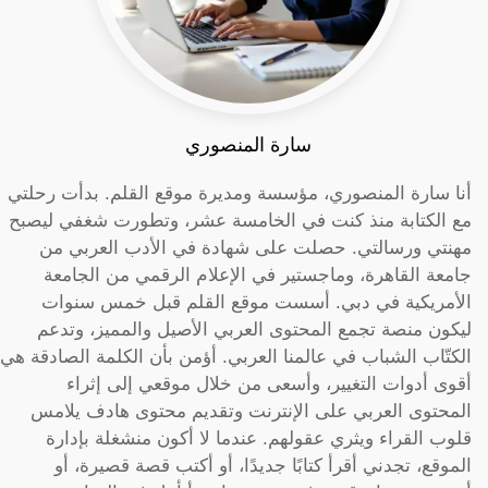
سارة المنصوري
أنا سارة المنصوري، مؤسسة ومديرة موقع القلم. بدأت رحلتي
مع الكتابة منذ كنت في الخامسة عشر، وتطورت شغفي ليصبح
مهنتي ورسالتي. حصلت على شهادة في الأدب العربي من
جامعة القاهرة، وماجستير في الإعلام الرقمي من الجامعة
الأمريكية في دبي. أسست موقع القلم قبل خمس سنوات
ليكون منصة تجمع المحتوى العربي الأصيل والمميز، وتدعم
الكتّاب الشباب في عالمنا العربي. أؤمن بأن الكلمة الصادقة هي
أقوى أدوات التغيير، وأسعى من خلال موقعي إلى إثراء
المحتوى العربي على الإنترنت وتقديم محتوى هادف يلامس
قلوب القراء ويثري عقولهم. عندما لا أكون منشغلة بإدارة
الموقع، تجدني أقرأ كتابًا جديدًا، أو أكتب قصة قصيرة، أو