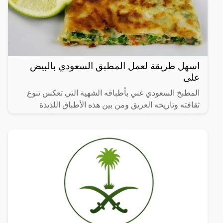
اسهل طريقة لعمل المطبق السعودي بالبيض
على
المطبخ السعودي غني بأطباقه الشهية التي تعكس تنوع
ثقافته وتاريخه العريق ومن بين هذه الأطباق اللذيذة
المطبق، وهو عبارة عن عجينة رقيقة محشوة بالبيض
واللحم المفروم