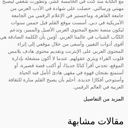
مع الكتابة منذ كنت في الخامسة عشر، وتطورت شغفي ليصبح
مهنتي ورسالتي. حصلت على شهادة في الأدب العربي من
جامعة القاهرة، وماجستير في الإعلام الرقمي من الجامعة
الأمريكية في دبي. أسست موقع القلم قبل خمس سنوات
ليكون منصة تجمع المحتوى العربي الأصيل والمميز، وتدعم
الكتّاب الشباب في عالمنا العربي. أؤمن بأن الكلمة الصادقة هي
أقوى أدوات التغيير، وأسعى من خلال موقعي إلى إثراء
المحتوى العربي على الإنترنت وتقديم محتوى هادف يلامس
قلوب القراء ويثري عقولهم. عندما لا أكون منشغلة بإدارة
الموقع، تجدني أقرأ كتابًا جديدًا، أو أكتب قصة قصيرة، أو
أستمتع بفنجان قهوة في مقهى هادئ أتأمل فيه الحياة
وأستوحي أفكارًا جديدة. أحلم بأن يصبح القلم منارة للثقافة
العربية في العالم الرقمي.
المزيد من التفاصيل
مقالات مشابهة