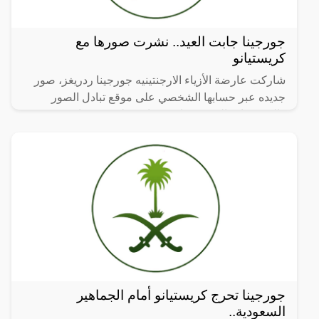
جورجينا جابت العيد.. نشرت صورها مع
كريستيانو
شاركت عارضة الأزياء الارجنتينيه جورجينا ردريغز، صور
جديده عبر حسابها الشخصي على موقع تبادل الصور
والفيديوهات القصيرة “إنستجرام”، ظهرت فيها وهي برفقة
صديقها
جورجينا تحرج كريستيانو أمام الجماهير
السعودية..