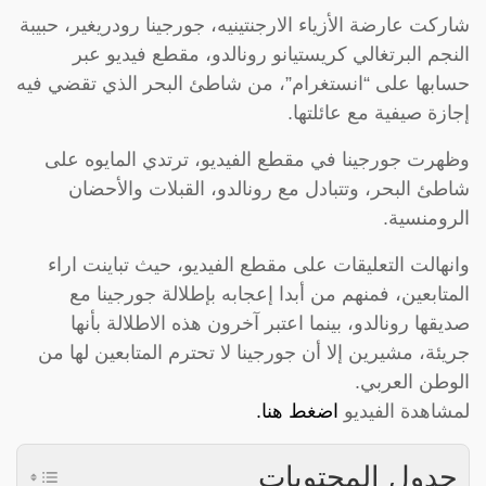
شاركت عارضة الأزياء الارجنتينيه، جورجينا رودريغير، حبيبة
النجم البرتغالي كريستيانو رونالدو، مقطع فيديو عبر
حسابها على “انستغرام”، من شاطئ البحر الذي تقضي فيه
إجازة صيفية مع عائلتها.
وظهرت جورجينا في مقطع الفيديو، ترتدي المايوه على
شاطئ البحر، وتتبادل مع رونالدو، القبلات والأحضان
الرومنسية.
وانهالت التعليقات على مقطع الفيديو، حيث تباينت اراء
المتابعين، فمنهم من أبدا إعجابه بإطلالة جورجينا مع
صديقها رونالدو، بينما اعتبر آخرون هذه الاطلالة بأنها
جريئة، مشيرين إلا أن جورجينا لا تحترم المتابعين لها من
الوطن العربي.
لمشاهدة الفيديو
اضغط هنا.
جدول المحتويات