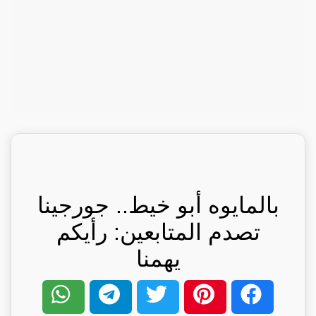
بالمايوه أبو خيط.. جورجينا
تصدم المتابعين: رأيكم
يهمنا