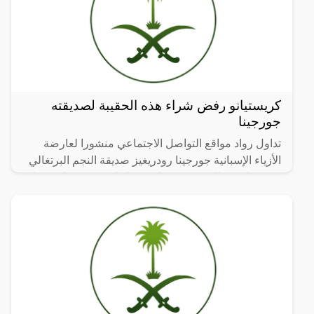
كريستيانو رفض شراء هذه الحقيبة لصديقته
جورجينا
تداول رواد مواقع التواصل الاجتماعي منشورا لعارضة
الأزياء الإسبانية جورجينا رودريغيز صديقة النجم البرتغالي
كريستيانو رونالدو نشرته على حسابها في منصة إنستغرام.