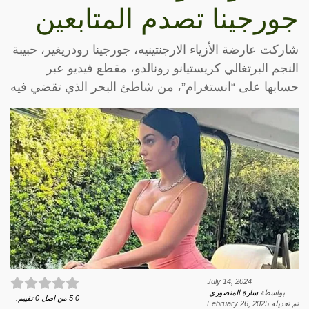
جورجينا تصدم المتابعين
شاركت عارضة الأزياء الارجنتينيه، جورجينا رودريغير، حبيبة
النجم البرتغالي كريستيانو رونالدو، مقطع فيديو عبر
حسابها على “انستغرام”، من شاطئ البحر الذي تقضي فيه
July 14, 2024
بواسطة
سارة المنصوري
.
0
5
من اصل
0
تقييم.
تم تعديله
February 26, 2025