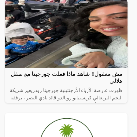
مش معقول!! شاهد ماذا فعلت جورجينا مع طفل
هلالي
ظهرت عارضة الأزياء الأرجنتينية جورجينا رودريغيز شريكة
النجم البرتغالي كريستيانو رونالدو قائد نادي النصر ، برفقة
طفل هلالي ، أثناء حضورها لقاء الهلال والنصر في