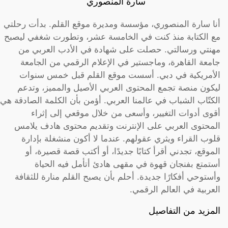
سارة المنصوري
أنا سارة المنصوري، مؤسسة ومديرة موقع القلم. بدأت رحلتي
مع الكتابة منذ كنت في الخامسة عشر، وتطورت شغفي ليصبح
مهنتي ورسالتي. حصلت على شهادة في الأدب العربي من
جامعة القاهرة، وماجستير في الإعلام الرقمي من الجامعة
الأمريكية في دبي. أسست موقع القلم قبل خمس سنوات
ليكون منصة تجمع المحتوى العربي الأصيل والمميز، وتدعم
الكتّاب الشباب في عالمنا العربي. أؤمن بأن الكلمة الصادقة هي
أقوى أدوات التغيير، وأسعى من خلال موقعي إلى إثراء
المحتوى العربي على الإنترنت وتقديم محتوى هادف يلامس
قلوب القراء ويثري عقولهم. عندما لا أكون منشغلة بإدارة
الموقع، تجدني أقرأ كتابًا جديدًا، أو أكتب قصة قصيرة، أو
أستمتع بفنجان قهوة في مقهى هادئ أتأمل فيه الحياة
وأستوحي أفكارًا جديدة. أحلم بأن يصبح القلم منارة للثقافة
العربية في العالم الرقمي.
المزيد من التفاصيل