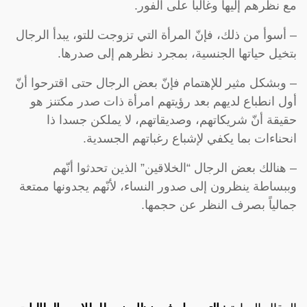
مع نظرهم إليها وغالباً على الفور.
– أسوأ من ذلك، فإنّ المرأة التي تزوجت للتو، يبدأ الرجال
بتخيل حياتها الجنسية، بمجرد نظرهم إلى صدرها.
– وبشكل مثير للإهتمام فإنّ بعض الرجال حتى اقترحوا أنّ
أول انطباع لديهم بعد رؤيتهم امرأة ذات صدر مكتنز هو
حقيقة أنّ شريكاتهم، وصديقاتهم، لا يملكن جسدا ذا
انحناءات بما يكفي لإشباع رغباتهم الجسدية.
– هنالك بعض الرجال “الخلاقين” الذين تحدثوا أنّهم
وببساطة ينظرون إلى صدور النساء، لأنّهم يجدونها ممتعة
جمالياً بصرف النظر عن حجمها.