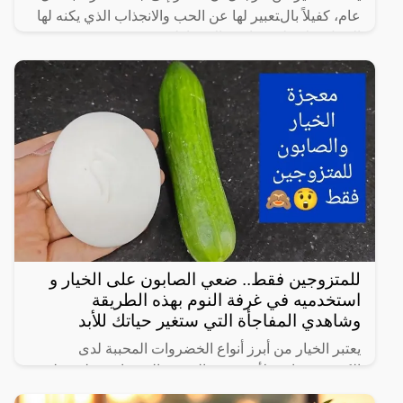
عام، كفيلاً بالتعبير لها عن الحب والانجذاب الذي يكنه لها
الرجل، ولا يعلمون ان هناك مناطق معينة في جسد
للمتزوجين فقط.. ضعي الصابون على الخيار و
استخدميه في غرفة النوم بهذه الطريقة
وشاهدي المفاجأة التي ستغير حياتك للأبد
يعتبر الخيار من أبرز أنواع الخضروات المحببة لدى
الكثيرين، خاصة لأنه شبه خالي من السعرات وطعمه لذيذ
ومنعش، وله فوائد كثيرة لأنه غني بالفيتامينات والمعادن،