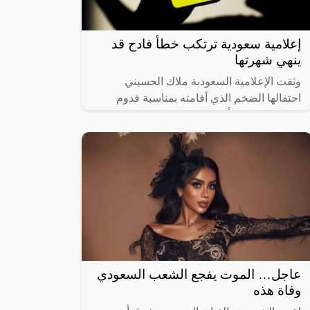
إعلامية سعودية ترتكب خطأ فادح قد
ينهي شهرتها
وثقت الإعلامية السعودبة ملاك الحسيني
احتفالها الضخم الذي أقامته بمناسبة قدوم
مولودها الجديد “أحمد”.وظهر في الحفل
صديقتها مشهورة سناب شات زهور سعود وهي
ترقص على
عاجل… الموت يفجع الشعب السعودي
وفاة هذه