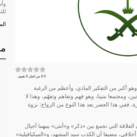
وأس
للث
الم
مق
0
5
من اصل
0
تقييم.
و أكبر من التفكير المادي، وأعظم من الرغبة
ن، ومجتمعا متينا، وهو فهم وتفاهم وتفهّم، وهذا لا
ة، ففي هذا العصر يعد هذا النوع من الزواج: نزوة
لعلاقة التي تجمع بين «ذكر» و«أنثى» بينهما أجيال
اقي، مضيفا أن الكذب سيد المشهد، و«الميكيافيلية»