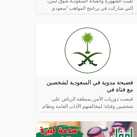
لقيت الشهورة والفنانة السعودية شوق أيمن،
التي شاركت في برنامج المواهب “سعودي
أيدول”، مصرعها بحادث سير، وفقا لما تم
تداوله عبر مواقع التواصل الاجتماعي في
فضيحة مدوية في السعودية لشخصين
مع فتاة في
قبضت دوريات الأمن بمنطقة الرياض على
شخصين وفتاة؛ لمخالفتهم الآداب العامة ونظام
مكافحة جرائم المعلوماتية بتوثيق ذلك ونشره.