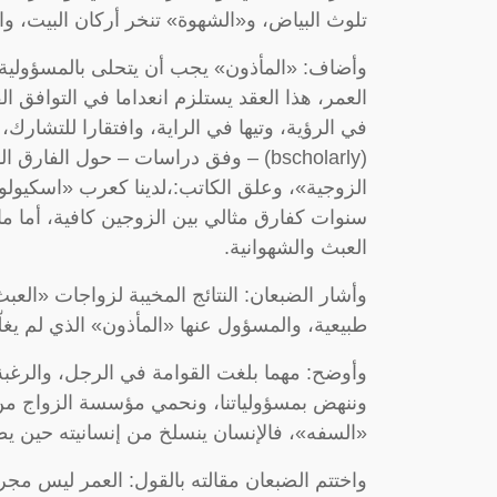
تلوث البياض، و«الشهوة» تنخر أركان البيت، وال
وأضاف: «المأذون» يجب أن يتحلى بالمسؤولية ا
العمر، هذا العقد يستلزم انعداما في التوافق الف
في الرؤية، وتيها في الراية، وافتقارا للتشارك،
الزوجية»، وعلق الكاتب:،لدينا كعرب «اسكيولو
سنوات كفارق مثالي بين الزوجين كافية، أما ما
العبث والشهوانية.
وأشار الضبعان: النتائج المخيبة لزواجات «ال
طبيعية، والمسؤول عنها «المأذون» الذي لم يغلّ
وأوضح: مهما بلغت القوامة في الرجل، والرغبة با
وننهض بمسؤولياتنا، ونحمي مؤسسة الزواج من 
«السفه»، فالإنسان ينسلخ من إنسانيته حين يطل
واختتم الضبعان مقالته بالقول: العمر ليس مجرد