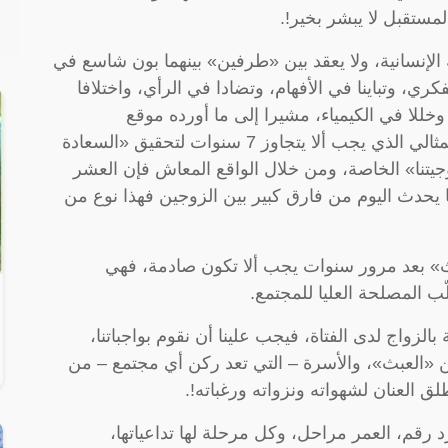
مستقبل لا يبشر بخير!.
لإنسانية، ولا يعقد بين «طرفين» بينهما بون شاسع في
كري، وتباينا في الأفهام، وتضادا في الرأي، واختلافا
 وخللا في الكيمياء، مشيرا إلى ما أورده موقع
(bscholarly) – وفق دراسات – حول الفارق المثالي الذي يجب ألا يتجاوز 7 سنوات لتحقيق «السعادة
جيتنا» الخاصة، ومن خلال الواقع المعاش فإن العشر
 يحدث اليوم من فارق كبير بين الزوجين فهذا نوع من
عبث» بعد مرور سنوات يجب ألا تكون صادمة، فهي
ب المصلحة العليا للمجتمع.
لزواج لدى الفتاة، فيجب علينا أن نقوم بواجباتنا،
«العبث»، والأسرة – التي تعد ركن أي مجتمع – من
ق العنان لشهواته ونزواته ورغباته!.
 رقم، العمر مراحل، وكل مرحلة لها تداعياتها،