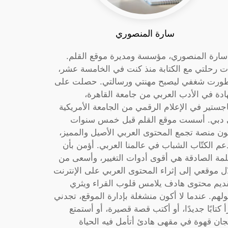
سارة المنصوري
 سارة المنصوري، مؤسسة ومديرة موقع القلم.
ت رحلتي مع الكتابة منذ كنت في الخامسة عشر،
ورت شغفي ليصبح مهنتي ورسالتي. حصلت على
دة في الأدب العربي من جامعة القاهرة،
جستير في الإعلام الرقمي من الجامعة الأمريكية
دبي. أسست موقع القلم قبل خمس سنوات
ون منصة تجمع المحتوى العربي الأصيل والمميز،
عم الكتّاب الشباب في عالمنا العربي. أؤمن بأن
لمة الصادقة هي أقوى أدوات التغيير، وأسعى من
ل موقعي إلى إثراء المحتوى العربي على الإنترنت
ديم محتوى هادف يلامس قلوب القراء ويثري
لهم. عندما لا أكون منشغلة بإدارة الموقع، تجدني
أ كتابًا جديدًا، أو أكتب قصة قصيرة، أو أستمتع
جان قهوة في مقهى هادئ أتأمل فيه الحياة