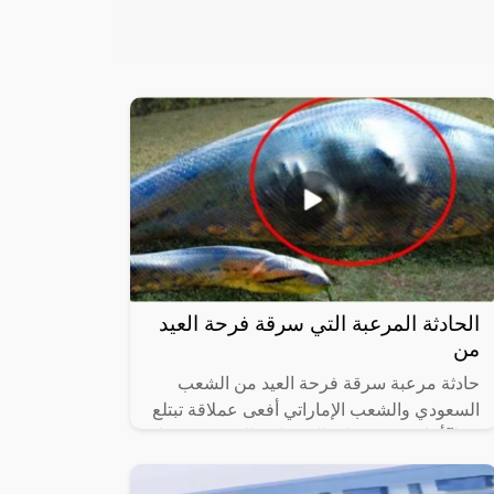
الحادثة المرعبة التي سرقة فرحة العيد
من
حادثة مرعبة سرقة فرحة العيد من الشعب
السعودي والشعب الإماراتي أفعى عملاقة تبتلع
رجلآ أثناء وقوفه على النهر بلمح البصر وعندما
أستقر في أحشائها حدثت مفاجأة، وذلك