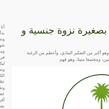
أنا
 بصغيرة نزوة جنسية و
بدأ
وتط
شها
وما
و أكبر من التفكير المادي، وأعظم من الرغبة
في 
ين، ومجتمعا متينا، وهو فهم
ليك
وتد
الك
خلا
وتق
عقو
أقر
بفن