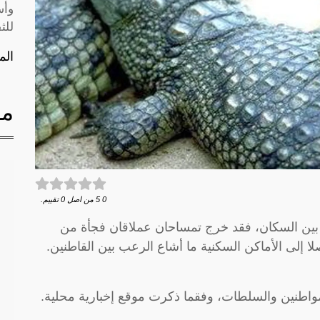
وأس
للث
الم
مق
0
5
من اصل
0
تقييم.
 بين السكان، فقد خرج تمساحان عملاقان فجأة من
ا إلى الأماكن السكنية ما أشاع الرعب بين القاطنين.
لمواطنين والسلطات، وفقما ذكرت موقع إخبارية محلية.