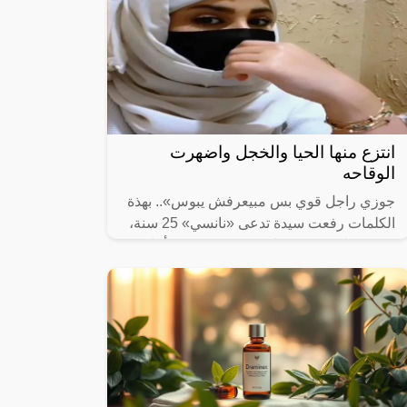
انتزع منها الحيا والخجل واضهرت
الوقاحه
جوزي راجل قوي بس مبيعرفش يبوس».. بهذة
الكلمات رفعت سيدة تدعى «نانسي» 25 سنة،
دعوى خلع ضد زوجها «هيثم » 32 سنة، أمام
محكمة الأسرة بمصر الجديدة.