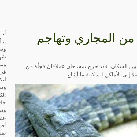
أنا
ن المجاري وتهاجم
بدأ
وتط
شها
وما
 بين السكان، فقد خرج تمساحان عملاقان فجأة من
في 
ا إلى الأماكن السكنية ما أشاع
ليك
وتد
الك
خلا
وتق
عقو
أقر
بفن