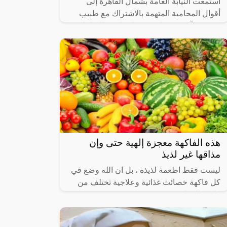
استمعت النيابة العامة بشمال القاهرة إلى
أقوال المحامية المتهمة بالاشتراك مع طبيب
وشخص آخر في واقعة مقتل طبيب الساحل
ودفنه داخل عيادته.
هذه الفاكهة معجزة إلهية حتى وإن
مذاقها غير لذيذ
ليست فقط اطعمة لذيذة ، بل ان الله وضع في
كل فاكهة خصائث غذائية وعلاجية تختلف من
فاكهة الى اخرى .