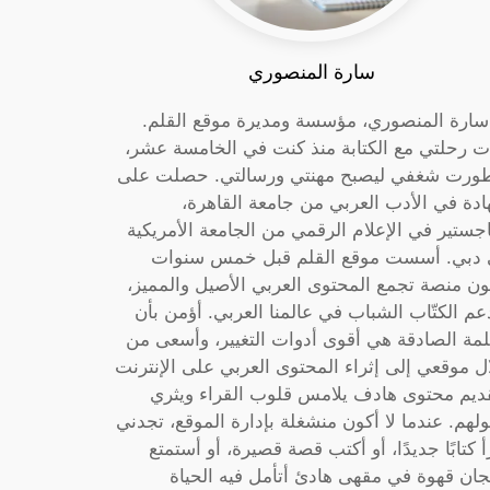
سارة المنصوري
 سارة المنصوري، مؤسسة ومديرة موقع القلم.
ت رحلتي مع الكتابة منذ كنت في الخامسة عشر،
ورت شغفي ليصبح مهنتي ورسالتي. حصلت على
دة في الأدب العربي من جامعة القاهرة،
جستير في الإعلام الرقمي من الجامعة الأمريكية
دبي. أسست موقع القلم قبل خمس سنوات
ون منصة تجمع المحتوى العربي الأصيل والمميز،
عم الكتّاب الشباب في عالمنا العربي. أؤمن بأن
لمة الصادقة هي أقوى أدوات التغيير، وأسعى من
ل موقعي إلى إثراء المحتوى العربي على الإنترنت
ديم محتوى هادف يلامس قلوب القراء ويثري
لهم. عندما لا أكون منشغلة بإدارة الموقع، تجدني
أ كتابًا جديدًا، أو أكتب قصة قصيرة، أو أستمتع
جان قهوة في مقهى هادئ أتأمل فيه الحياة