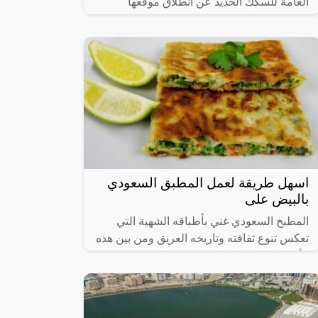
العامة للسكك الحديد عن انطلاق موقعها
الإلكتروني والذي من خلاله سيستطيع
الأشخاص حجز القطارات ومعرفة المواعيد
المختلفة لها،
اسهل طريقة لعمل المطبق السعودي
بالبيض على
المطبخ السعودي غني بأطباقه الشهية التي
تعكس تنوع ثقافته وتاريخه العريق ومن بين هذه
الأطباق اللذيذة المطبق، وهو عبارة عن عجينة
رقيقة محشوة بالبيض واللحم المفروم