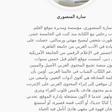
سارة المنصوري
 سارة المنصوري، مؤسسة ومديرة موقع القلم.
ت رحلتي مع الكتابة منذ كنت في الخامسة عشر،
ورت شغفي ليصبح مهنتي ورسالتي. حصلت على
دة في الأدب العربي من جامعة القاهرة،
جستير في الإعلام الرقمي من الجامعة الأمريكية
دبي. أسست موقع القلم قبل خمس سنوات
ون منصة تجمع المحتوى العربي الأصيل والمميز،
عم الكتّاب الشباب في عالمنا العربي. أؤمن بأن
لمة الصادقة هي أقوى أدوات التغيير، وأسعى من
ل موقعي إلى إثراء المحتوى العربي على الإنترنت
ديم محتوى هادف يلامس قلوب القراء ويثري
لهم. عندما لا أكون منشغلة بإدارة الموقع، تجدني
أ كتابًا جديدًا، أو أكتب قصة قصيرة، أو أستمتع
جان قهوة في مقهى هادئ أتأمل فيه الحياة