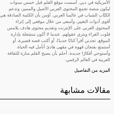
الأمريكية في دبي. أسست موقع القلم قبل خمس سنوات
ليكون منصة تجمع المحتوى العربي الأصيل والمميز، وتدعم
الكتّاب الشباب في عالمنا العربي. أؤمن بأن الكلمة الصادقة هي
أقوى أدوات التغيير، وأسعى من خلال موقعي إلى إثراء
المحتوى العربي على الإنترنت وتقديم محتوى هادف يلامس
قلوب القراء ويثري عقولهم. عندما لا أكون منشغلة بإدارة
الموقع، تجدني أقرأ كتابًا جديدًا، أو أكتب قصة قصيرة، أو
أستمتع بفنجان قهوة في مقهى هادئ أتأمل فيه الحياة
وأستوحي أفكارًا جديدة. أحلم بأن يصبح القلم منارة للثقافة
العربية في العالم الرقمي.
المزيد من التفاصيل
مقالات مشابهة