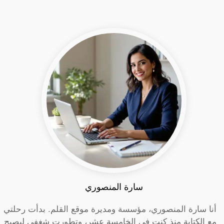
سارة المنصوري
أنا سارة المنصوري، مؤسسة ومديرة موقع القلم. بدأت رحلتي
مع الكتابة منذ كنت في الخامسة عشر، وتطورت شغفي ليصبح