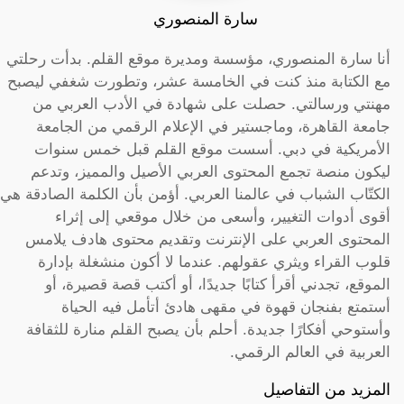
سارة المنصوري
أنا سارة المنصوري، مؤسسة ومديرة موقع القلم. بدأت رحلتي
مع الكتابة منذ كنت في الخامسة عشر، وتطورت شغفي ليصبح
مهنتي ورسالتي. حصلت على شهادة في الأدب العربي من
جامعة القاهرة، وماجستير في الإعلام الرقمي من الجامعة
الأمريكية في دبي. أسست موقع القلم قبل خمس سنوات
ليكون منصة تجمع المحتوى العربي الأصيل والمميز، وتدعم
الكتّاب الشباب في عالمنا العربي. أؤمن بأن الكلمة الصادقة هي
أقوى أدوات التغيير، وأسعى من خلال موقعي إلى إثراء
المحتوى العربي على الإنترنت وتقديم محتوى هادف يلامس
قلوب القراء ويثري عقولهم. عندما لا أكون منشغلة بإدارة
الموقع، تجدني أقرأ كتابًا جديدًا، أو أكتب قصة قصيرة، أو
أستمتع بفنجان قهوة في مقهى هادئ أتأمل فيه الحياة
وأستوحي أفكارًا جديدة. أحلم بأن يصبح القلم منارة للثقافة
العربية في العالم الرقمي.
المزيد من التفاصيل