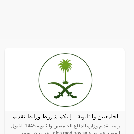
للجامعيين والثانوية .. إليكم شروط ورابط تقديم
رابط تقديم وزارة الدفاع للجامعيين والثانوية 1445 القبول
الموحد عبر بوابة afca.mod.gov.sa ، في بيان رسمي