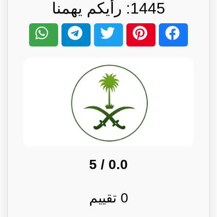
1445: رأيكم يهمنا
/ 5
0.0
0
تقييم