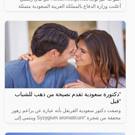
أعلنت وزارة الدفاع بالمملكة العربية السعودية متمثلة
“دكتورة سعودية تقدم نصيحة من ذهب للشباب
“قبل
وصفت دكتور سعودية القرنفل بأنه عبارة عن براعم زهور
مجففة من شجرة “Syzygium aromaticum وينتمي إلى
عائلة النبات المسماة “yrtaceae”، وهو نبات دائم الخضرة
ينمو في