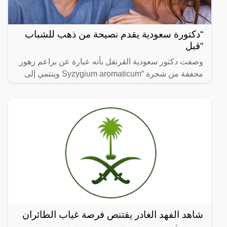
“دكتورة سعودية يقدم نصيحة من ذهب للشباب
“قبل
وصفت دكتور سعودية القرنفل بأنه عبارة عن براعم زهور
مجففة من شجرة “Syzygium aromaticum وينتمي إلى
عائلة النبات المسماة “yrtaceae”، وهو نبات دائم الخضرة
ينمو في
شاهد الفهد الغادر يقتنص فرصة غياب الطائران