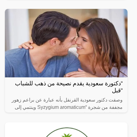
لا يتجزأ من حياتنا اليومية، ومن بين الفيديوهات التي
انتشرت
“دكتورة سعودية يقدم نصيحة من ذهب للشباب
“قبل
وصفت دكتور سعودية القرنفل بأنه عبارة عن براعم زهور
مجففة من شجرة “Syzygium aromaticum وينتمي إلى
عائلة النبات المسماة “yrtaceae”، وهو نبات دائم الخضرة
ينمو في