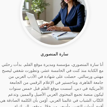
سارة المنصوري
أنا سارة المنصوري، مؤسسة ومديرة موقع القلم. بدأت رحلتي
مع الكتابة منذ كنت في الخامسة عشر، وتطورت شغفي ليصبح
مهنتي ورسالتي. حصلت على شهادة في الأدب العربي من
جامعة القاهرة، وماجستير في الإعلام الرقمي من الجامعة
الأمريكية في دبي. أسست موقع القلم قبل خمس سنوات
ليكون منصة تجمع المحتوى العربي الأصيل والمميز، وتدعم
الكتّاب الشباب في عالمنا العربي. أؤمن بأن الكلمة الصادقة هي
أقوى أدوات التغيير، وأسعى من خلال موقعي إلى إثراء