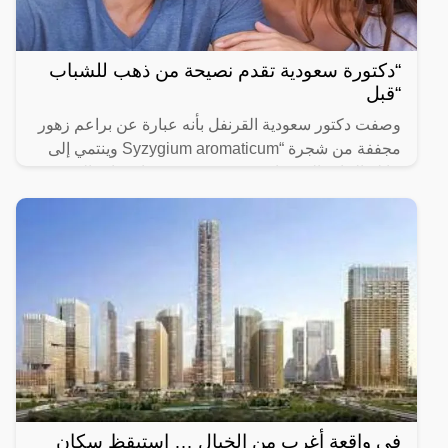
“دكتورة سعودية تقدم نصيحة من ذهب للشباب
“قبل
وصفت دكتور سعودية القرنفل بأنه عبارة عن براعم زهور
مجففة من شجرة “Syzygium aromaticum وينتمي إلى
عائلة النبات المسماة “yrtaceae”، وهو نبات دائم الخضرة
ينمو في
في واقعة أغرب من الخيال … استيقظ سكان