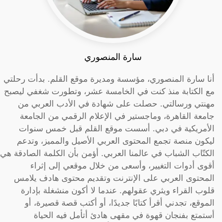
سارة المنصوري
أنا سارة المنصوري، مؤسسة ومديرة موقع القلم. بدأت رحلتي
مع الكتابة منذ كنت في الخامسة عشر، وتطورت شغفي ليصبح
مهنتي ورسالتي. حصلت على شهادة في الأدب العربي من
جامعة القاهرة، وماجستير في الإعلام الرقمي من الجامعة
الأمريكية في دبي. أسست موقع القلم قبل خمس سنوات
ليكون منصة تجمع المحتوى العربي الأصيل والمميز، وتدعم
الكتّاب الشباب في عالمنا العربي. أؤمن بأن الكلمة الصادقة هي
أقوى أدوات التغيير، وأسعى من خلال موقعي إلى إثراء
المحتوى العربي على الإنترنت وتقديم محتوى هادف يلامس
قلوب القراء ويثري عقولهم. عندما لا أكون منشغلة بإدارة
الموقع، تجدني أقرأ كتابًا جديدًا، أو أكتب قصة قصيرة، أو
أستمتع بفنجان قهوة في مقهى هادئ أتأمل فيه الحياة