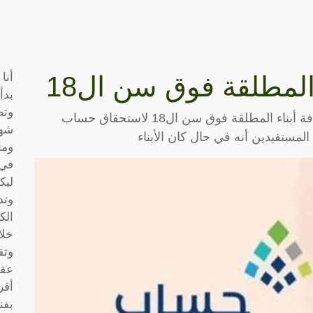
أنا
المطلقة فوق سن ال18
بدأ
وتط
تساءلت أحدى المواطنات حول كيف يمكن إضافة أبناء المطلقة فوق سن ال18 لاستحقاق حساب
شها
لمستفيدين أنه في حال كان الأبناء
وما
في 
ليك
وتد
الك
خلا
وتق
عقو
أقر
بفن