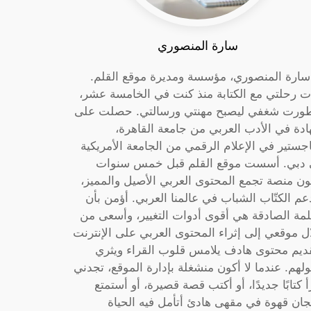
سارة المنصوري
 سارة المنصوري، مؤسسة ومديرة موقع القلم.
ت رحلتي مع الكتابة منذ كنت في الخامسة عشر،
ورت شغفي ليصبح مهنتي ورسالتي. حصلت على
دة في الأدب العربي من جامعة القاهرة،
جستير في الإعلام الرقمي من الجامعة الأمريكية
دبي. أسست موقع القلم قبل خمس سنوات
ون منصة تجمع المحتوى العربي الأصيل والمميز،
عم الكتّاب الشباب في عالمنا العربي. أؤمن بأن
لمة الصادقة هي أقوى أدوات التغيير، وأسعى من
ل موقعي إلى إثراء المحتوى العربي على الإنترنت
ديم محتوى هادف يلامس قلوب القراء ويثري
لهم. عندما لا أكون منشغلة بإدارة الموقع، تجدني
أ كتابًا جديدًا، أو أكتب قصة قصيرة، أو أستمتع
جان قهوة في مقهى هادئ أتأمل فيه الحياة