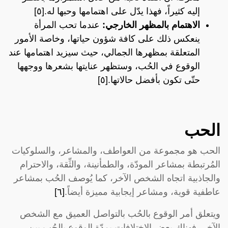
إليه كثيراً، فهذا يدّل على اهتمامها وحبها له.[٥]
الاهتمام بالمظهر الخارجي:
عندما تحب المرأة
ينعكس ذلك على كافة شؤون حياتها، وخاصة الأمور
المتعلقة بمظهرها الجمالي، حيث سيزيد اهتمامها عند
الوقوع في الحُب، وستظهر عنايتها بشعرها ووجهها
حتّى تكون بأفضل حالاتها.[٥]
الحب
الحب هو مجموعة من العواطف، والمشاعر، والسلوكيات
المُرتبطة بمشاعر المودّة، والطمأنينة، والثِّقة، والاحترام
والجاذبية اتجاه الشخص الآخر، كما يُوصف الحُب بمشاعر
عاطفية قوية، ومشاعر إيجابية مميزة أيضاً.
[٦]
ويتعلق أمر الوقوع بالحُب بالتواصل العميق مع الشخص
الآخر، فهناك بعض الاختلافات بمدّة الوقوع بالحُب بين