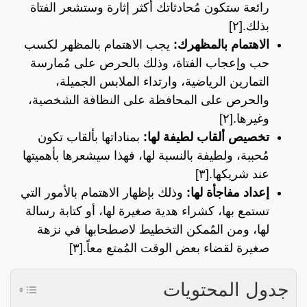
رائعة ستكون مُحادثاتك أكثر إثارة وستشعر الفتاة
بذلك.[٢]
الاهتمام بالمظهرك:
يجب الاهتمام بالمظهر لكسب
حب وإعجاب الفتاة، وذلك بالحرص على مُمارسة
التمارين الرياضية، وارتداء الملابس الجميلة،
والحرص على المحافظة على النظافة الشخصية،
وغيرها.
[٢]
تخصيص ألقاب لطيفة لها:
بمناداتها بألقاب تكون
مُحببة، ولطيفة بالنسبة لها، فهذا سيشعرها بأهميتها
عند شريكها.
[٣]
إعداد مفاجأة لها:
وذلك بإظهار الاهتمام بالأمور التي
تستمع بها، كشراء هدية صغيرة لها، أو كتابة رسالة
لها، ومن المُمكن التخطيط لاصطحابها في نزهة
صغيرة لقضاء بعض الوقت المُمتع معاً.[٣]
جدول المحتويات