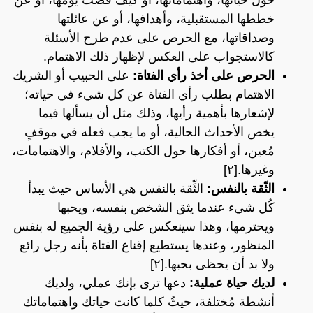
خططها المستقبلية، وأهدافها، أو عن عائلتها
وصداقاتها، مع الحرص على عدم طرح الأسئلة
كالاستجواب على العكس لإظهار ذلك الاهتمام.
الحرص على أخذ رأي الفتاة:
على الحبيب أو الشريك
الاهتمام بطلب رأي الفتاة عن كل شيء في حياته؛
لإشعارها بأهمية رأيها، وذلك مثل أن يسألها فيما
يخص الأحداث الحالية، أو ما يجب فعله في موقفٍ
مُعين، أو أفكارها حول الكتب، والأفلام، والاهتمامات،
وغيرها.[٢]
الثّقة بالنفس:
الثِّقة بالنفس هي الأساس حيث يبدأ
كُل شيء عندما يثق الشخص بنفسه، ويحبها
ويحترمها، وهذا سينعكس على رؤية الجميع له بنفس
المنظور، وعندها يستطيع إقناع الفتاة بأنه رجل رائع
ولا بد أن يحظى بحبها.[٢]
لديك حياة عملية:
دعها ترى بإنك عملي، ولديك
أنشطة مُختلفة، حيثُ كلما كانت حياتك واهتماماتك