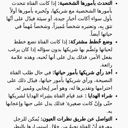
التحدث بأمورها الشخصية:
إذا كانت الفتاة تتحدث
بأمورها الشخصية مع شريكها، وتُخبره بأمورها أولاً
بأول سواء أكانت أخبار جيدة، أو سيئة فيدّل على أنّها
تثق بِه، وتعتبره شخصاً مُميزاً، وشخصاً مُهماً في
حياتها أيضاً.
وضع خُطط مشتركة:
إذا كانت الفتاة تضع خطط
لحياتها وتَضُّم بها شريكها بدون سؤاله إذا كان يرغب
بفعل الأمر، فذلك يدل على أنها تُحبه، وهذه علامة
رائعة.
أخذ رأي شريكها بأمور حياتها:
في حال طلب الفتاة
النصيحة، ورأي شريكها بأمور حياتها، فيدّل ذلك على
احترامها وتقديرها له، وهو أمر إيجابي ومُميز له.
شراء الهدايا :
عند قيام الفتاة بشِراء الهدايا لشريكها
حتّى وإنّ كانت صغيرة‘ فذلك يدل على حبها وإعجابها
به.
التواصل عن طريق نظرات العيون:
يُمكن للرجل
معرفة أنّ الفتاة تحبهُ من خلال استمرارها بالنظر