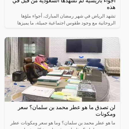
أجواء باريسية لم تشهدها السعودية من قبل في
هذه
تشهد الرياض في شهر رمضان المبارك، أجواء ملؤها
الروحانية مع وجود طقوس اجتماعية جميلة، ما يميزها
بطابع خاص وفريد خلال الشهر الفضيل.وتشتهر العاصمة
الرياض بموائد
لن تصدق ما هو عطر محمد بن سلمان؟ سعر
ومكونات
ما هو عطر محمد بن سلمان؟ وما هو سعر ومكونات عطر