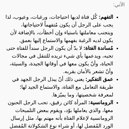
الآتي:
التفهم:
كُل فتاة لديها احتياجات، ورغبات، وعيوب، لذا
يجب على الرجل أن يكون مُتفهماً لاحتياجاتها،
ويتجنب معاملتها باستياء وإن أخطأت، بالإضافة لأن
يكون لديه الرغبة بفهمها والاستماع إليها بعمق.
مُساندة الفتاة:
لا بدّ أن يكون الرجل سنداً للفتاة حتى
تحبه، ويدعمها بأي شيء تريده للتنقل في مجالات
الحياة، وأنّ يكون معها في أوقاتها الجيدة، والسيئة،
وأنّ تشعر بالأمان بقربه.
عمق التفكير:
يعني ذلك أنّ يبذل الرجل الجهد في
طريقة التعامل مع الفتاة، والاستماع الجيد لها؛
لمعرفة شخصيتها، وما يميّزها.
الرومانسية:
المرأة كائن رقيق، تحب الرجل الحنون
معها، والذي يعاملها بوّد، ويقوم ببعض التلميحات
الرومانسية لإعلام الفتاة بأنه مهتم بها، مثل إرسال
الورد المُفضل لها، أو شراء نوع الشكولاتة المُفضل