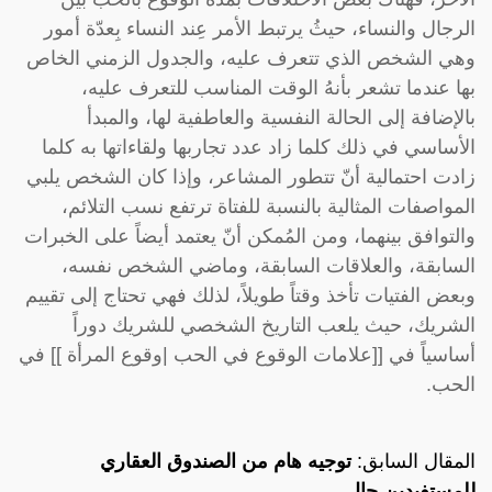
الرجال والنساء، حيثُ يرتبط الأمر عِند النساء بِعدّة أمور
وهي الشخص الذي تتعرف عليه، والجدول الزمني الخاص
بها عندما تشعر بأنهُ الوقت المناسب للتعرف عليه،
بالإضافة إلى الحالة النفسية والعاطفية لها، والمبدأ
الأساسي في ذلك كلما زاد عدد تجاربها ولقاءاتها به كلما
زادت احتمالية أنّ تتطور المشاعر، وإذا كان الشخص يلبي
المواصفات المثالية بالنسبة للفتاة ترتفع نسب التلائم،
والتوافق بينهما، ومن المُمكن أنّ يعتمد أيضاً على الخبرات
السابقة، والعلاقات السابقة، وماضي الشخص نفسه،
وبعض الفتيات تأخذ وقتاً طويلاً، لذلك فهي تحتاج إلى تقييم
الشريك، حيث يلعب التاريخ الشخصي للشريك دوراً
أساسياً في [[علامات الوقوع في الحب |وقوع المرأة ]] في
الحب.
المقال السابق:
توجيه هام من الصندوق العقاري
للمستفيدين حال