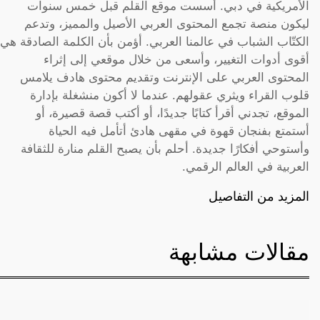
الأمريكية في دبي. أسست موقع القلم قبل خمس سنوات
ليكون منصة تجمع المحتوى العربي الأصيل والمميز، وتدعم
الكتّاب الشباب في عالمنا العربي. أؤمن بأن الكلمة الصادقة هي
أقوى أدوات التغيير، وأسعى من خلال موقعي إلى إثراء
المحتوى العربي على الإنترنت وتقديم محتوى هادف يلامس
قلوب القراء ويثري عقولهم. عندما لا أكون منشغلة بإدارة
الموقع، تجدني أقرأ كتابًا جديدًا، أو أكتب قصة قصيرة، أو
أستمتع بفنجان قهوة في مقهى هادئ أتأمل فيه الحياة
وأستوحي أفكارًا جديدة. أحلم بأن يصبح القلم منارة للثقافة
العربية في العالم الرقمي.
المزيد من التفاصيل
مقالات مشابهة