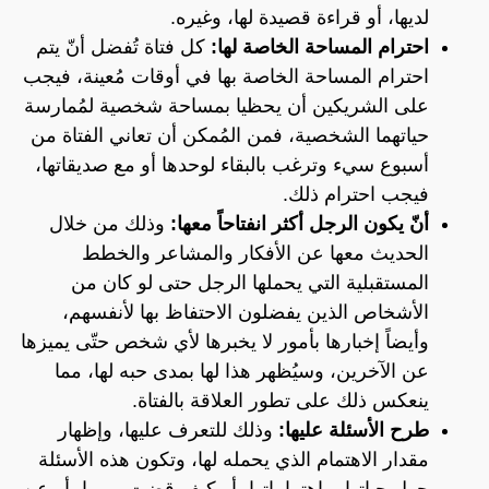
لديها، أو قراءة قصيدة لها، وغيره.
احترام المساحة الخاصة لها:
كل فتاة تُفضل أنّ يتم
احترام المساحة الخاصة بها في أوقات مُعينة، فيجب
على الشريكين أن يحظيا بمساحة شخصية لمُمارسة
حياتهما الشخصية، فمن المُمكن أن تعاني الفتاة من
أسبوع سيء وترغب بالبقاء لوحدها أو مع صديقاتها،
فيجب احترام ذلك.
أنّ يكون الرجل أكثر انفتاحاً معها:
وذلك من خلال
الحديث معها عن الأفكار والمشاعر والخطط
المستقبلية التي يحملها الرجل حتى لو كان من
الأشخاص الذين يفضلون الاحتفاظ بها لأنفسهم،
وأيضاً إخبارها بأمور لا يخبرها لأي شخص حتّى يميزها
عن الآخرين، وسيُظهر هذا لها بمدى حبه لها، مما
ينعكس ذلك على تطور العلاقة بالفتاة.
طرح الأسئلة عليها:
وذلك للتعرف عليها، وإظهار
مقدار الاهتمام الذي يحمله لها، وتكون هذه الأسئلة
حول حياتها، واهتماماتها، أو كيف قضت يومها، أو عن