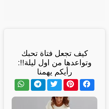
كيف تجعل فتاة تحبك
وتواعدها من اول ليلة!!:
رأيكم يهمنا