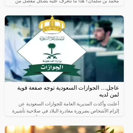
محمد بن سلمان؟ هذا ما نتعرف عليه بشكل مفصل من
خلال السطور القادمة، حيث يبحث العديد من الأفراد في
المملكة
عاجل… الجوازات السعودية توجه صفعة قوية
لمن لديه
أعلنت وأكدت المديرية العامة للجوازات السعودية عن
إلزام الأشخاص بضرورة مغادرة البلاد في صلاحية تأشيرة
الخروج النهائي والتي تمتد إلى شهرين فقط أي ما يعادل
60