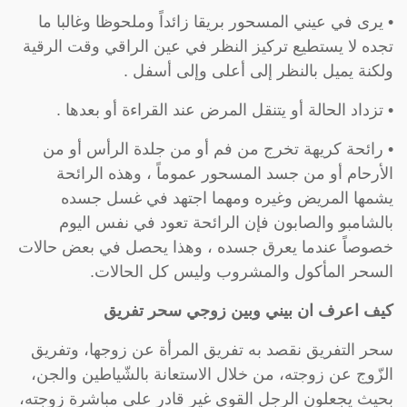
• يرى في عيني المسحور بريقا زائداً وملحوظا وغالبا ما
تجده لا يستطيع تركيز النظر في عين الراقي وقت الرقية
ولكنة يميل بالنظر إلى أعلى وإلى أسفل .
• تزداد الحالة أو يتنقل المرض عند القراءة أو بعدها .
• رائحة كريهة تخرج من فم أو من جلدة الرأس أو من
الأرحام أو من جسد المسحور عموماً ، وهذه الرائحة
يشمها المريض وغيره ومهما اجتهد في غسل جسده
بالشامبو والصابون فإن الرائحة تعود في نفس اليوم
خصوصاً عندما يعرق جسده ، وهذا يحصل في بعض حالات
السحر المأكول والمشروب وليس كل الحالات.
كيف اعرف ان بيني وبين زوجي سحر تفريق
سحر التفريق نقصد به تفريق المرأة عن زوجها، وتفريق
الزّوج عن زوجته، من خلال الاستعانة بالشّياطين والجن،
بحيث يجعلون الرجل القوي غير قادر على مباشرة زوجته،