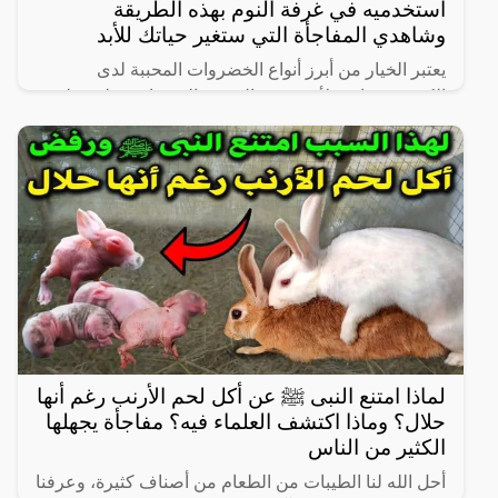
استخدميه في غرفة النوم بهذه الطريقة
وشاهدي المفاجأة التي ستغير حياتك للأبد
يعتبر الخيار من أبرز أنواع الخضروات المحببة لدى
الكثيرين، خاصة لأنه شبه خالي من السعرات وطعمه لذيذ
ومنعش، وله فوائد كثيرة لأنه غني بالفيتامينات والمعادن،
كما
لماذا امتنع النبى ﷺ عن أكل لحم الأرنب رغم أنها
حلال؟ وماذا اكتشف العلماء فيه؟ مفاجأة يجهلها
الكثير من الناس
أحل الله لنا الطيبات من الطعام من أصناف كثيرة، وعرفنا