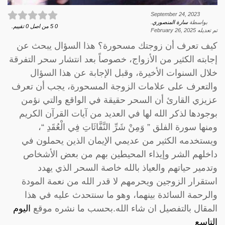
September 24, 2023
بواسطة
سارة المنصوري
.
0
5
من اصل
0
تقييم.
تم تعديله
February 26, 2025
كيف تعرف أن زوجتك مسحورة؟ هذا السؤال يبحث عن
إجابته الكثير من الأزواج، خصوصاً بعد انتشار سحر التفرقة
خلال السنوات الأخيرة، وقبل الإجابة عن هذا السؤال
والتعرف على علامات الزوجة المسحورة، يجب أن تعرف
عزيزي القارئ أن السحر حقيقة في الواقع والتي نؤمن
بوجودها لذكر الله لها في العديد من آيات القرآن الكريم
ومنها سورة الفلق ” وَمِنْ شَرِّ النَّفَّاثَاتِ فِي الْعُقَدِ “،
ويستخدمه الكثير من عديمي الإيمان الذين يحملون في
داخلهم الشر وإيذاء المحيطين بهم من بعض الأشخاص
وتدمير حياتهم والعياذ بالله خاصة السحر الذي يهدد
استقرار الزوجين ويحرمهم لا قدر الله من نعمة المودة
والرحمة السائدة بينهما، وهو ما سنتحدث عليه في هذا
المقال بالتفصيل ان شاء الله.بحسب ما نشره موقع
اليوم
التاسع