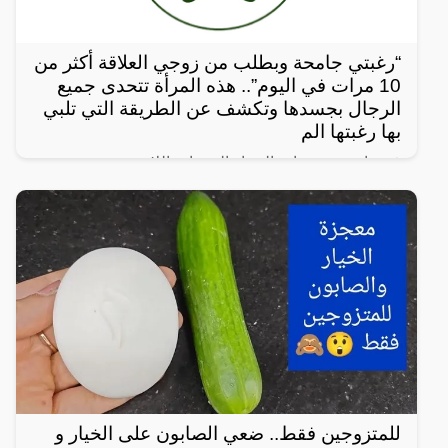
“رغبتي جامحة وبطلب من زوجي العلاقة أكثر من
10 مرات في اليوم”.. هذه المرأة تتحدى جميع
الرجال بجسدها وتكشف عن الطريقة التي تلبي
بها رغبتها الم
في واحدة من نوادر النساء العربيات اللاتي يعشن شهوة
مفرطة في الرغبة بالعلاقة الجنسية، سواءً ضمن علاقة
زوجية مشروعة أو علاقة محرمة مع الرجال، ففي هذا
المقال
للمتزوجين فقط.. ضعي الصابون على الخيار و