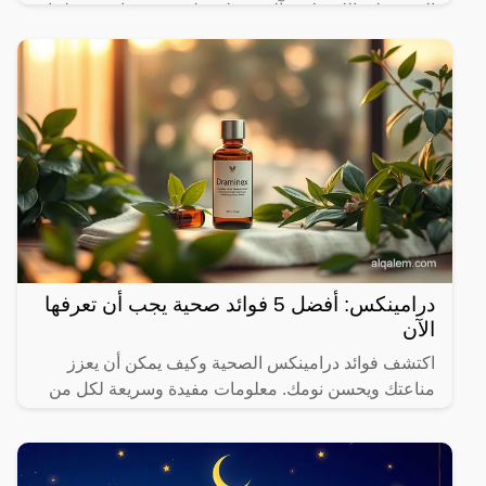
النبي صلى الله عليه وآله وسـلم على بعض ما حرم علينا،
ولكن يثير البعض من حين لآخر بعض المعلومات الغير
درامينكس: أفضل 5 فوائد صحية يجب أن تعرفها
الآن
اكتشف فوائد درامينكس الصحية وكيف يمكن أن يعزز
مناعتك ويحسن نومك. معلومات مفيدة وسريعة لكل من
يهتم بصحته.