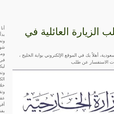
أنا
الزيارة العائلية في
بدأ
وتط
شها
وما
ودية، أهلاً بك في الموقع الإلكتروني بوابة الخليج ،
في 
ات الاستفسار عن طلب
ليك
وتد
الك
خلا
وتق
عقو
أقر
بفن