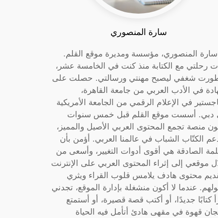
سارة المنصوري
 سارة المنصوري، مؤسسة ومديرة موقع القلم.
ت رحلتي مع الكتابة منذ كنت في الخامسة عشر،
ورت شغفي ليصبح مهنتي ورسالتي. حصلت على
دة في الأدب العربي من جامعة القاهرة،
جستير في الإعلام الرقمي من الجامعة الأمريكية
دبي. أسست موقع القلم قبل خمس سنوات
ون منصة تجمع المحتوى العربي الأصيل والمميز،
عم الكتّاب الشباب في عالمنا العربي. أؤمن بأن
لمة الصادقة هي أقوى أدوات التغيير، وأسعى من
ل موقعي إلى إثراء المحتوى العربي على الإنترنت
ديم محتوى هادف يلامس قلوب القراء ويثري
لهم. عندما لا أكون منشغلة بإدارة الموقع، تجدني
أ كتابًا جديدًا، أو أكتب قصة قصيرة، أو أستمتع
جان قهوة في مقهى هادئ أتأمل فيه الحياة