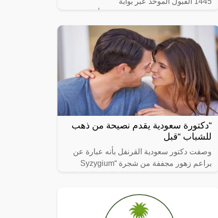
1445 القبول الموحد عبر بوابة
afca.mod.gov.sa ، في بيان رسمي أعلنت
وزارة الدفاع بالمملكة العربية السعودية متمثلة
“دكتورة سعودية يقدم نصيحة من ذهب
للشباب “قبل
وصفت دكتور سعودية القرنفل بأنه عبارة عن
براعم زهور مجففة من شجرة “Syzygium
aromaticum وينتمي إلى عائلة النبات المسماة
“yrtaceae”، وهو نبات دائم الخضرة ينمو في