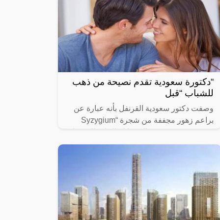
“دكتورة سعودية تقدم نصيحة من ذهب
للشباب “قبل
وصفت دكتور سعودية القرنفل بأنه عبارة عن
براعم زهور مجففة من شجرة “Syzygium
aromaticum وينتمي إلى عائلة النبات المسماة
“yrtaceae”، وهو نبات دائم الخضرة ينمو في