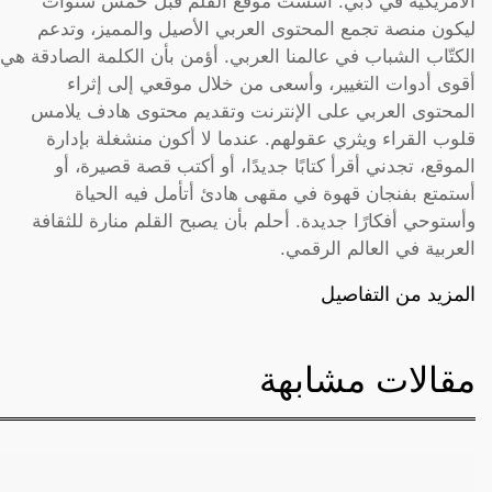
الأمريكية في دبي. أسست موقع القلم قبل خمس سنوات
ليكون منصة تجمع المحتوى العربي الأصيل والمميز، وتدعم
الكتّاب الشباب في عالمنا العربي. أؤمن بأن الكلمة الصادقة هي
أقوى أدوات التغيير، وأسعى من خلال موقعي إلى إثراء
المحتوى العربي على الإنترنت وتقديم محتوى هادف يلامس
قلوب القراء ويثري عقولهم. عندما لا أكون منشغلة بإدارة
الموقع، تجدني أقرأ كتابًا جديدًا، أو أكتب قصة قصيرة، أو
أستمتع بفنجان قهوة في مقهى هادئ أتأمل فيه الحياة
وأستوحي أفكارًا جديدة. أحلم بأن يصبح القلم منارة للثقافة
العربية في العالم الرقمي.
المزيد من التفاصيل
مقالات مشابهة