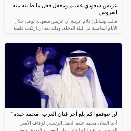
عريس سعودي غشيم ومغفل فعل ما طلبته منه
العروس
قالت وسائل إعلام عربية أن عريس سعودي توفي خلال
الأيام الماضية في ليلة الدخلة، وذلك بعد ان ارتكب غلطة
عمره ونفذ طلب العروسة فكانت نهايته صادمة وغير
متوقعة.وفي
لن تتوقعوا كم بلغ أجر فنان العرب ’’محمد عبده‘‘
أحيا الفنان محمد عبده الحفل الرئيسي لزفاف الأمير
الحسين بن عبد الله الثاني، ولي العهد، والأميرة رجوة