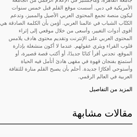
جامعة القاهرة، وماجستير في الإعلام الرقمي من الجامعة
الأمريكية في دبي. أسست موقع القلم قبل خمس سنوات
ليكون منصة تجمع المحتوى العربي الأصيل والمميز، وتدعم
الكتّاب الشباب في عالمنا العربي. أؤمن بأن الكلمة الصادقة هي
أقوى أدوات التغيير، وأسعى من خلال موقعي إلى إثراء
المحتوى العربي على الإنترنت وتقديم محتوى هادف يلامس
قلوب القراء ويثري عقولهم. عندما لا أكون منشغلة بإدارة
الموقع، تجدني أقرأ كتابًا جديدًا، أو أكتب قصة قصيرة، أو
أستمتع بفنجان قهوة في مقهى هادئ أتأمل فيه الحياة
وأستوحي أفكارًا جديدة. أحلم بأن يصبح القلم منارة للثقافة
العربية في العالم الرقمي.
المزيد من التفاصيل
مقالات مشابهة