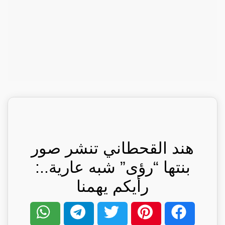
هند القحطاني تنشر صور
بنتها “رؤى” شبه عارية..:
رأيكم يهمنا