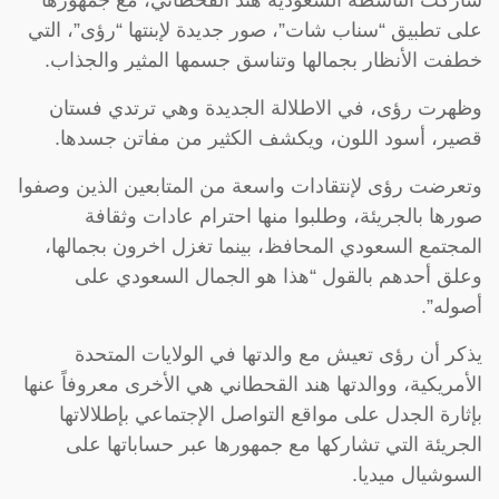
شاركت الناشطة السعودية هند القحطاني، مع جمهورها
على تطبيق “سناب شات”، صور جديدة لإبنتها “رؤى”، التي
خطفت الأنظار بجمالها وتناسق جسمها المثير والجذاب.
وظهرت رؤى، في الاطلالة الجديدة وهي ترتدي فستان
قصير، أسود اللون، ويكشف الكثير من مفاتن جسدها.
وتعرضت رؤى لإنتقادات واسعة من المتابعين الذين وصفوا
صورها بالجريئة، وطلبوا منها احترام عادات وثقافة
المجتمع السعودي المحافظ، بينما تغزل اخرون بجمالها،
وعلق أحدهم بالقول “هذا هو الجمال السعودي على
أصوله”.
يذكر أن رؤى تعيش مع والدتها في الولايات المتحدة
الأمريكية، ووالدتها هند القحطاني هي الأخرى معروفاً عنها
بإثارة الجدل على مواقع التواصل الإجتماعي بإطلالاتها
الجريئة التي تشاركها مع جمهورها عبر حساباتها على
السوشيال ميديا.