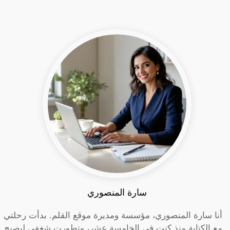
سارة المنصوري
أنا سارة المنصوري، مؤسسة ومديرة موقع القلم. بدأت رحلتي
مع الكتابة منذ كنت في الخامسة عشر، وتطورت شغفي ليصبح