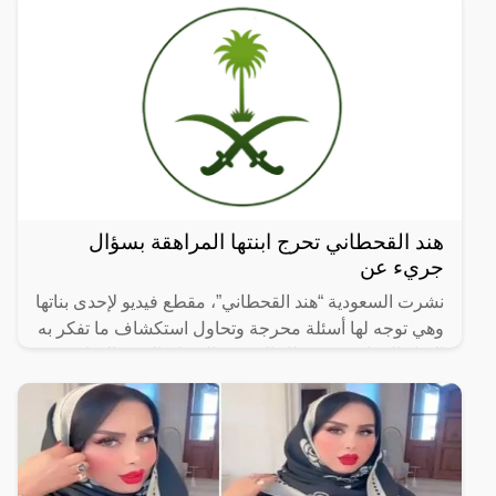
هند القحطاني تحرج ابنتها المراهقة بسؤال
جريء عن
نشرت السعودية “هند القحطاني”، مقطع فيديو لإحدى بناتها
وهي توجه لها أسئلة محرجة وتحاول استكشاف ما تفكر به
الفتاة المراهقة في ظل الحرية والانفتاح الكبير المتاح