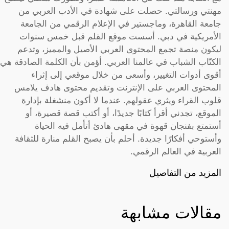
مهنتي ورسالتي. حصلت على شهادة في الأدب العربي من
جامعة القاهرة، وماجستير في الإعلام الرقمي من الجامعة
الأمريكية في دبي. أسست موقع القلم قبل خمس سنوات
ليكون منصة تجمع المحتوى العربي الأصيل والمميز، وتدعم
الكتّاب الشباب في عالمنا العربي. أؤمن بأن الكلمة الصادقة هي
أقوى أدوات التغيير، وأسعى من خلال موقعي إلى إثراء
المحتوى العربي على الإنترنت وتقديم محتوى هادف يلامس
قلوب القراء ويثري عقولهم. عندما لا أكون منشغلة بإدارة
الموقع، تجدني أقرأ كتابًا جديدًا، أو أكتب قصة قصيرة، أو
أستمتع بفنجان قهوة في مقهى هادئ أتأمل فيه الحياة
وأستوحي أفكارًا جديدة. أحلم بأن يصبح القلم منارة للثقافة
العربية في العالم الرقمي.
المزيد من التفاصيل
مقالات مشابهة