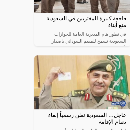
فاجعة كبيرة للمغتربين في السعودية…
منع أبناء
في تطور هام المديرية العامة للجوازات
السعودية تسمح للمقيم السوداني باصدار
تأشيرة زيارة لهؤلاء الاقارب، تعكس هذه
الخطوة المتقدمة التزام المملكة بتعزيز الروابط
عاجل… السعودية تعلن رسمياً إلغاء
نظام الإقامة