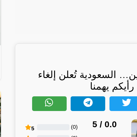
ن… السعودية تُعلن إلغاء
أيكم يهمنا
/ 5
0.0
)
0
(
5