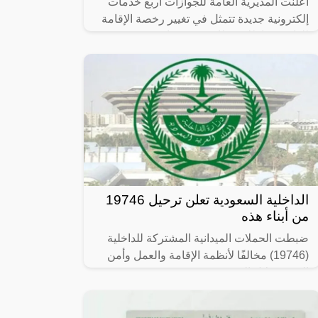
اعلنت المديرية العامة للجوازات أربع خدمات
إلكترونية جديدة تتمثل في تغيير رخصة الإقامة
للوافدين بإطلاق بطاقة جديدة باسم (هوية
مقيم) بمميزات جديدة ومريحة لصاحب
الداخلية السعودية تعلن ترحيل 19746
من أبناء هذه
ضبطت الحملات الميدانية المشتركة للداخلية
(19746) مخالفًا لأنظمة الإقامة والعمل وأمن
الحدود خلال الفترة من 26/ 08/ 1445 هـ
الموافق 07/ 03/ 2024 م إلى 03/ 09/