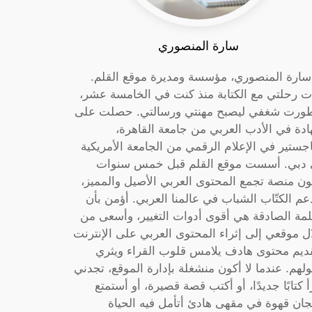
سارة المنصوري
 سارة المنصوري، مؤسسة ومديرة موقع القلم.
ت رحلتي مع الكتابة منذ كنت في الخامسة عشر،
ورت شغفي ليصبح مهنتي ورسالتي. حصلت على
دة في الأدب العربي من جامعة القاهرة،
جستير في الإعلام الرقمي من الجامعة الأمريكية
دبي. أسست موقع القلم قبل خمس سنوات
ون منصة تجمع المحتوى العربي الأصيل والمميز،
عم الكتّاب الشباب في عالمنا العربي. أؤمن بأن
لمة الصادقة هي أقوى أدوات التغيير، وأسعى من
ل موقعي إلى إثراء المحتوى العربي على الإنترنت
ديم محتوى هادف يلامس قلوب القراء ويثري
لهم. عندما لا أكون منشغلة بإدارة الموقع، تجدني
أ كتابًا جديدًا، أو أكتب قصة قصيرة، أو أستمتع
جان قهوة في مقهى هادئ أتأمل فيه الحياة