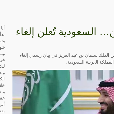
أنا
… السعودية تُعلن إلغاء
بدأ
وتط
شها
وما
 الملك سلمان بن عبد العزيز في بيان رسمي إلغاء
في 
لمملكة العربية السعودية.
ليك
وتد
الك
خلا
وتق
عقو
أقر
بفن