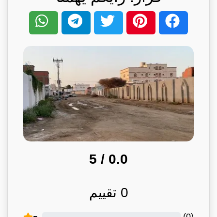
/ 5
0.0
0
تقييم
)
0
(