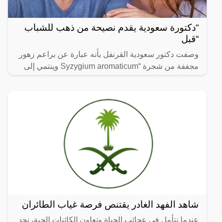
“دكتورة سعودية يقدم نصيحة من ذهب للشباب
“قبل
وصفت دكتور سعودية القرنفل بأنه عبارة عن براعم زهور
مجففة من شجرة “Syzygium aromaticum وينتمي إلى
عائلة النبات المسماة “yrtaceae”، وهو نبات دائم الخضرة
ينمو في
شاهد الفهد الغادر يقتنص فرصة غياب الطائران
عندما نتأمل في عجائب الحياة وتعاون الكائنات الحية، نجد