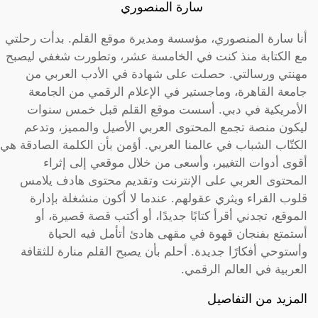
سارة المنصوري
أنا سارة المنصوري، مؤسسة ومديرة موقع القلم. بدأت رحلتي
مع الكتابة منذ كنت في الخامسة عشر، وتطورت شغفي ليصبح
مهنتي ورسالتي. حصلت على شهادة في الأدب العربي من
جامعة القاهرة، وماجستير في الإعلام الرقمي من الجامعة
الأمريكية في دبي. أسست موقع القلم قبل خمس سنوات
ليكون منصة تجمع المحتوى العربي الأصيل والمميز، وتدعم
الكتّاب الشباب في عالمنا العربي. أؤمن بأن الكلمة الصادقة هي
أقوى أدوات التغيير، وأسعى من خلال موقعي إلى إثراء
المحتوى العربي على الإنترنت وتقديم محتوى هادف يلامس
قلوب القراء ويثري عقولهم. عندما لا أكون منشغلة بإدارة
الموقع، تجدني أقرأ كتابًا جديدًا، أو أكتب قصة قصيرة، أو
أستمتع بفنجان قهوة في مقهى هادئ أتأمل فيه الحياة
وأستوحي أفكارًا جديدة. أحلم بأن يصبح القلم منارة للثقافة
العربية في العالم الرقمي.
المزيد من التفاصيل