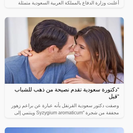
أعلنت وزارة الدفاع بالمملكة العربية السعودية متمثلة
“دكتورة سعودية تقدم نصيحة من ذهب للشباب
“قبل
وصفت دكتور سعودية القرنفل بأنه عبارة عن براعم زهور
مجففة من شجرة “Syzygium aromaticum وينتمي إلى
عائلة النبات المسماة “yrtaceae”، وهو نبات دائم الخضرة
ينمو في