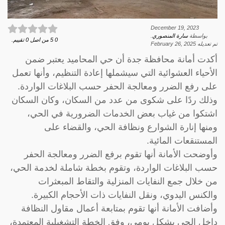
December 19, 2023
بواسطة
سارة المنصوري
.
0
5
من اصل
0
تقييم.
تم تعديله
February 26, 2025
أكدت أمانة محافظة جدة أن حي المحاميد يعتبر ضمن
الأحياء العشوائية التي سيشملها إعادة التنظيم، وأنها تعمل
على رفع الضرر ومعالجة الحفر حسب البلاغات الواردة.
وذلك ردًا على شكوى من عدد من السكان، وكان السكان
اشتكوا من غياب بعض الخدمات الضرورية في الحي،
ومنها إنارة الشوارع ونظافة الحي، والقضاء على
المستنقعات المائية.
وأوضحت الأمانة أنها تقوم برفع الضرر ومعالجة الحفر
حسب البلاغات الواردة، وتقوم بخطة شاملة لخدمة الحي،
من خلال جمع النفايات المنزلية والتقاط المبعثرات
والكنس اليدوي، ونقل النفايات ذات الأحجام الكبيرة.
وأضافت الأمانة أنها تقوم بمتابعة أعمال مقاول النظافة
داخل الحي بشكلٍ يومي، وفق الخطة التشغيلية المعتمدة،