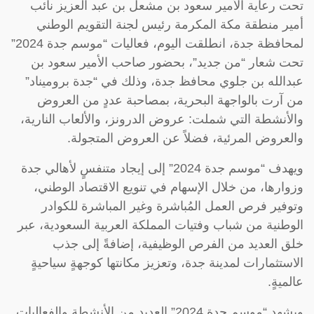
تحت رعاية الأمير سعود بن مشعل بن عبد العزيز نائب
أمير منطقة مكة المكرمة رئيس لجنة التقويم الوطني
لمحافظة جدة، انطلقت اليوم، فعاليات “موسم جدة 2024”
تحت شعار “من جديد”، بحضور صاحب الأمير سعود بن
عبدالله بن جلوي محافظ جدة، وذلك في “جدة بروميناد”
من آرت بالواجهة البحرية، بمصاحبة عددٍ من العروض
والأنشطة التي شملت: عروض الدرونز، والألعاب النارية،
والعروض المرئية، فضلاً عن العروض المتجولة.
ويهدف “موسم جدة 2024” إلى إيجاد متنفسٍ لأهالي جدة
وزوارها، من خلال الإسهام في تنويع الاقتصاد الوطني،
وتوفير فرص العمل المُباشرة وغير المباشرة للكوادر
الوطنية من شباب وفتيات المملكة العربية السعودية، عبر
خلق العديد من الفرص الوظيفية، إضافةً إلى جذب
الاستثمارات لمدينة جدة، وتعزيز مكانتها كوجهةٍ سياحيةٍ
عالميةٍ.
ويشهد “موسم جدة 2024” العديد من الأنشطة والفعاليات