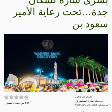
جدة…تحت رعاية الأمير
سعود بن
June 28, 2024
بواسطة
سارة المنصوري
.
0
5
من اصل
0
تقييم.
تم تعديله
February 26, 2025