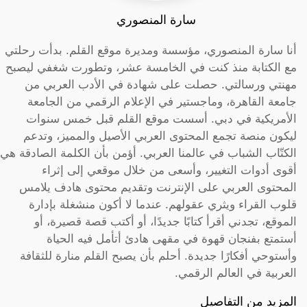
سارة المنصوري
أنا سارة المنصوري، مؤسسة ومديرة موقع القلم. بدأت رحلتي
مع الكتابة منذ كنت في الخامسة عشر، وتطورت شغفي ليصبح
مهنتي ورسالتي. حصلت على شهادة في الأدب العربي من
جامعة القاهرة، وماجستير في الإعلام الرقمي من الجامعة
الأمريكية في دبي. أسست موقع القلم قبل خمس سنوات
ليكون منصة تجمع المحتوى العربي الأصيل والمميز، وتدعم
الكتّاب الشباب في عالمنا العربي. أؤمن بأن الكلمة الصادقة هي
أقوى أدوات التغيير، وأسعى من خلال موقعي إلى إثراء
المحتوى العربي على الإنترنت وتقديم محتوى هادف يلامس
قلوب القراء ويثري عقولهم. عندما لا أكون منشغلة بإدارة
الموقع، تجدني أقرأ كتابًا جديدًا، أو أكتب قصة قصيرة، أو
أستمتع بفنجان قهوة في مقهى هادئ أتأمل فيه الحياة
وأستوحي أفكارًا جديدة. أحلم بأن يصبح القلم منارة للثقافة
العربية في العالم الرقمي.
المزيد من التفاصيل