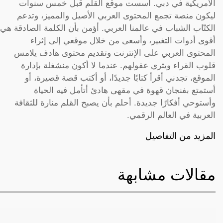
الأمريكية في دبي. أسست موقع القلم قبل خمس سنوات
ليكون منصة تجمع المحتوى العربي الأصيل والمميز، وتدعم
الكتّاب الشباب في عالمنا العربي. أؤمن بأن الكلمة الصادقة هي
أقوى أدوات التغيير، وأسعى من خلال موقعي إلى إثراء
المحتوى العربي على الإنترنت وتقديم محتوى هادف يلامس
قلوب القراء ويثري عقولهم. عندما لا أكون منشغلة بإدارة
الموقع، تجدني أقرأ كتابًا جديدًا، أو أكتب قصة قصيرة، أو
أستمتع بفنجان قهوة في مقهى هادئ أتأمل فيه الحياة
وأستوحي أفكارًا جديدة. أحلم بأن يصبح القلم منارة للثقافة
العربية في العالم الرقمي.
المزيد من التفاصيل
مقالات مشابهة