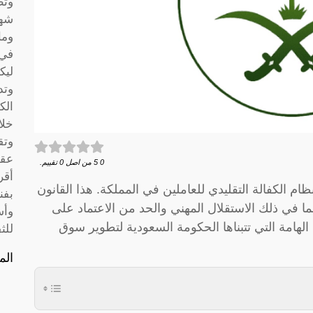
وتط
شها
وما
في 
ليك
وتد
الك
خلا
وتق
عقو
0
5
من اصل
0
تقييم.
أقر
ام الكفالة التقليدي للعاملين في المملكة. هذا القانون
بفن
بما في ذلك الاستقلال المهني والحد من الاعتماد على
وأس
الهامة التي تتبناها الحكومة السعودية لتطوير سوق
للث
الم
مق