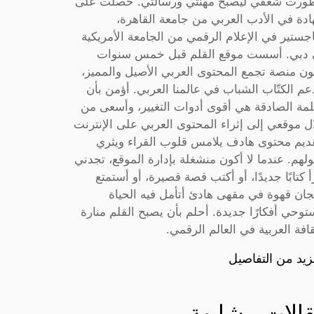
ورت شغفي ليصبح مهنتي ورسالتي. حصلت على
دة في الأدب العربي من جامعة القاهرة،
جستير في الإعلام الرقمي من الجامعة الأمريكية
دبي. أسست موقع القلم قبل خمس سنوات
ون منصة تجمع المحتوى العربي الأصيل والمميز،
عم الكتّاب الشباب في عالمنا العربي. أؤمن بأن
لمة الصادقة هي أقوى أدوات التغيير، وأسعى من
ل موقعي إلى إثراء المحتوى العربي على الإنترنت
ديم محتوى هادف يلامس قلوب القراء ويثري
لهم. عندما لا أكون منشغلة بإدارة الموقع، تجدني
أ كتابًا جديدًا، أو أكتب قصة قصيرة، أو أستمتع
جان قهوة في مقهى هادئ أتأمل فيه الحياة
توحي أفكارًا جديدة. أحلم بأن يصبح القلم منارة
قافة العربية في العالم الرقمي.
زيد من التفاصيل
الات مشابهة