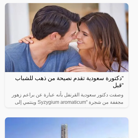
“دكتورة سعودية تقدم نصيحة من ذهب للشباب
“قبل
وصفت دكتور سعودية القرنفل بأنه عبارة عن براعم زهور
مجففة من شجرة “Syzygium aromaticum وينتمي إلى
عائلة النبات المسماة “yrtaceae”، وهو نبات دائم الخضرة
ينمو في