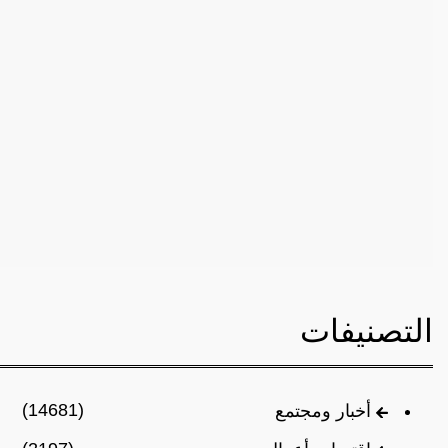
التصنيفات
(14681)
أخبار ومجتمع