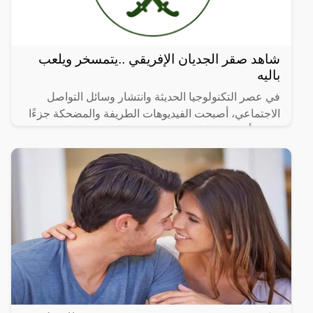
شاهد صقر الجديان الإفريقي ..يتمسخر ويلعب
باليه
في عصر التكنولوجيا الحديثة وانتشار وسائل التواصل
الاجتماعي، أصبحت الفيديوهات الطريفة والمضحكة جزءًا
لا يتجزأ من حياتنا اليومية، ومن بين الفيديوهات التي
انتشرت