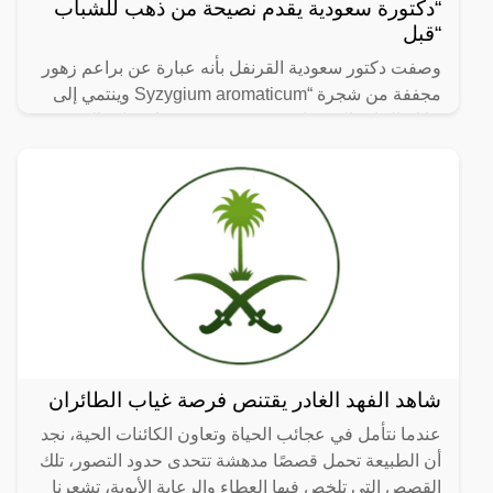
“دكتورة سعودية يقدم نصيحة من ذهب للشباب
“قبل
وصفت دكتور سعودية القرنفل بأنه عبارة عن براعم زهور
مجففة من شجرة “Syzygium aromaticum وينتمي إلى
عائلة النبات المسماة “yrtaceae”، وهو نبات دائم الخضرة
ينمو في
شاهد الفهد الغادر يقتنص فرصة غياب الطائران
عندما نتأمل في عجائب الحياة وتعاون الكائنات الحية، نجد
أن الطبيعة تحمل قصصًا مدهشة تتحدى حدود التصور، تلك
القصص التي تلخص فيها العطاء والرعاية الأبوية، تشعرنا