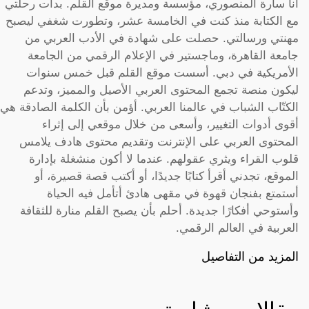
أنا سارة المنصوري، مؤسسة ومديرة موقع القلم. بدأت رحلتي
مع الكتابة منذ كنت في الخامسة عشر، وتطورت شغفي ليصبح
مهنتي ورسالتي. حصلت على شهادة في الأدب العربي من
جامعة القاهرة، وماجستير في الإعلام الرقمي من الجامعة
الأمريكية في دبي. أسست موقع القلم قبل خمس سنوات
ليكون منصة تجمع المحتوى العربي الأصيل والمميز، وتدعم
الكتّاب الشباب في عالمنا العربي. أؤمن بأن الكلمة الصادقة هي
أقوى أدوات التغيير، وأسعى من خلال موقعي إلى إثراء
المحتوى العربي على الإنترنت وتقديم محتوى هادف يلامس
قلوب القراء ويثري عقولهم. عندما لا أكون منشغلة بإدارة
الموقع، تجدني أقرأ كتابًا جديدًا، أو أكتب قصة قصيرة، أو
أستمتع بفنجان قهوة في مقهى هادئ أتأمل فيه الحياة
وأستوحي أفكارًا جديدة. أحلم بأن يصبح القلم منارة للثقافة
العربية في العالم الرقمي.
المزيد من التفاصيل