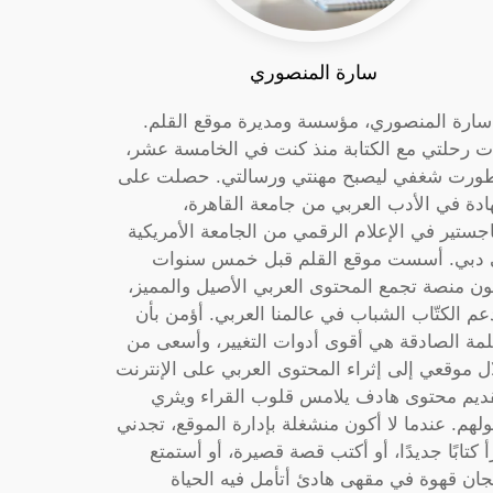
سارة المنصوري
 سارة المنصوري، مؤسسة ومديرة موقع القلم.
ت رحلتي مع الكتابة منذ كنت في الخامسة عشر،
ورت شغفي ليصبح مهنتي ورسالتي. حصلت على
دة في الأدب العربي من جامعة القاهرة،
جستير في الإعلام الرقمي من الجامعة الأمريكية
دبي. أسست موقع القلم قبل خمس سنوات
ون منصة تجمع المحتوى العربي الأصيل والمميز،
عم الكتّاب الشباب في عالمنا العربي. أؤمن بأن
لمة الصادقة هي أقوى أدوات التغيير، وأسعى من
ل موقعي إلى إثراء المحتوى العربي على الإنترنت
ديم محتوى هادف يلامس قلوب القراء ويثري
لهم. عندما لا أكون منشغلة بإدارة الموقع، تجدني
أ كتابًا جديدًا، أو أكتب قصة قصيرة، أو أستمتع
جان قهوة في مقهى هادئ أتأمل فيه الحياة