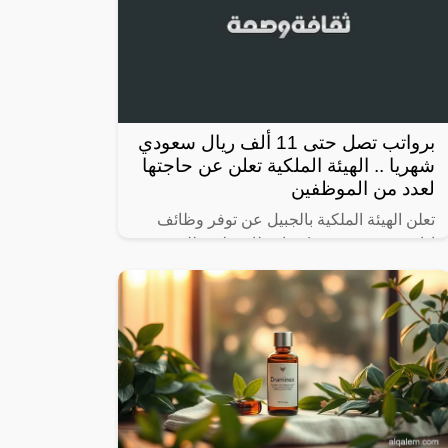
برواتب تصل حتى 11 ألف ريال سعودي
شهريا .. الهيئة الملكية تعلن عن حاجتها
لعدد من الموظفين
تعلن الهيئة الملكية بالجبيل عن توفر وظائف
إدارية وتقنية وفنية (منها وظائف لا تتطلب
الخبرة) للرجال والنساء حملة (الكفاءة، الثانوية،
الدبلوم، البكالوريوس) عبر