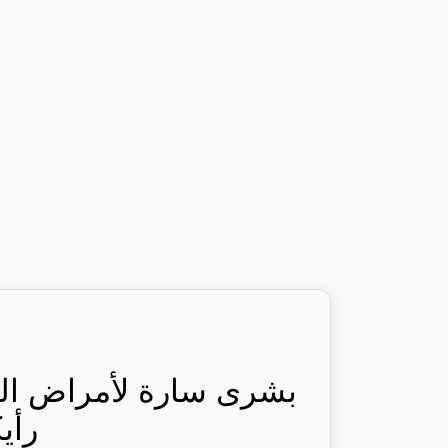
بشرى سارة لأمراض السك
رأي