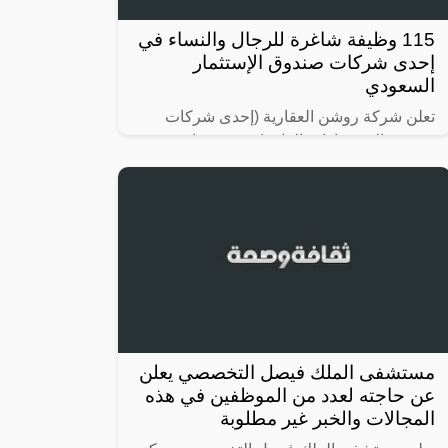
115 وظيفة شاغرة للرجال والنساء في
إحدى شركات صندوق الإستثمار
السعودي
تعلن شركة روشن العقارية (إحدى شركات
صندوق الاستثمارات العامة) عن فتح باب
التقديم لشغل (115) وظيفة للرجال والنساء
حملة (الثانوية، الدبلوم، البكالوريوس) في
مستشفى الملك فيصل التخصصي يعلن
عن حاجته لعدد من الموظفين في هذه
المجالات والخبر غير مطلوبة