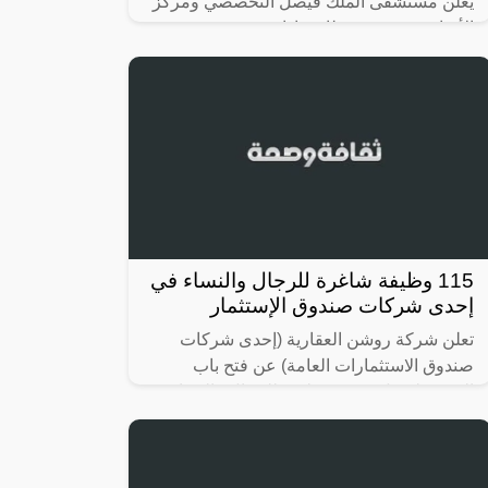
يعلن مستشفى الملك فيصل التخصصي ومركز
الأبحاث عن توفر وظائف إدارية متعددة في
أقسام وأجنحة المستشفى بالرياض للرجال
والنساء حملة كافة المؤهلات (الثانوية العامة،
115 وظيفة شاغرة للرجال والنساء في
إحدى شركات صندوق الإستثمار
تعلن شركة روشن العقارية (إحدى شركات
صندوق الاستثمارات العامة) عن فتح باب
التقديم لشغل (115) وظيفة للرجال والنساء
حملة (الثانوية، الدبلوم، البكالوريوس) في