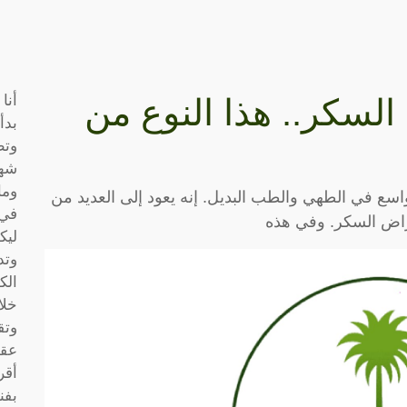
أنا
لسكر.. هذا النوع من
بدأ
وتط
شها
وما
سع في الطهي والطب البديل. إنه يعود إلى العديد من
في 
مراض السكر. وفي هذه
ليك
وتد
الك
خلا
وتق
عقو
أقر
بفن