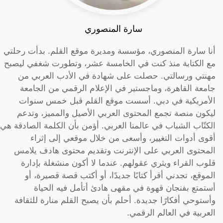
سارة المنصوري
أنا سارة المنصوري، مؤسسة ومديرة موقع القلم. بدأت رحلتي
مع الكتابة منذ كنت في الخامسة عشر، وتطورت شغفي ليصبح
مهنتي ورسالتي. حصلت على شهادة في الأدب العربي من
جامعة القاهرة، وماجستير في الإعلام الرقمي من الجامعة
الأمريكية في دبي. أسست موقع القلم قبل خمس سنوات
ليكون منصة تجمع المحتوى العربي الأصيل والمميز، وتدعم
الكتّاب الشباب في عالمنا العربي. أؤمن بأن الكلمة الصادقة هي
أقوى أدوات التغيير، وأسعى من خلال موقعي إلى إثراء
المحتوى العربي على الإنترنت وتقديم محتوى هادف يلامس
قلوب القراء ويثري عقولهم. عندما لا أكون منشغلة بإدارة
الموقع، تجدني أقرأ كتابًا جديدًا، أو أكتب قصة قصيرة، أو
أستمتع بفنجان قهوة في مقهى هادئ أتأمل فيه الحياة
وأستوحي أفكارًا جديدة. أحلم بأن يصبح القلم منارة للثقافة
العربية في العالم الرقمي.