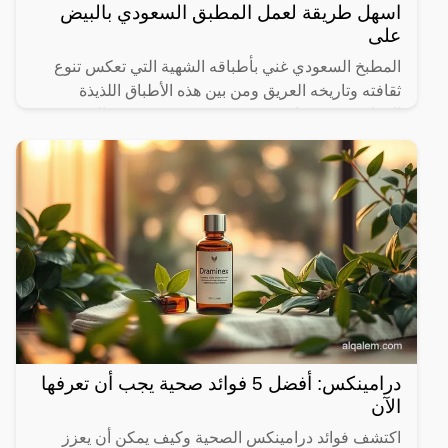
اسهل طريقة لعمل المطبق السعودي بالبيض
على
المطبخ السعودي غني بأطباقه الشهية التي تعكس تنوع
ثقافته وتاريخه العريق ومن بين هذه الأطباق اللذيذة
المطبق، وهو عبارة عن عجينة رقيقة محشوة بالبيض
واللحم المفروم
درامينكس: أفضل 5 فوائد صحية يجب أن تعرفها
الآن
اكتشف فوائد درامينكس الصحية وكيف يمكن أن يعزز