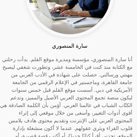
سارة المنصوري
أنا سارة المنصوري، مؤسسة ومديرة موقع القلم. بدأت رحلتي
مع الكتابة منذ كنت في الخامسة عشر، وتطورت شغفي ليصبح
مهنتي ورسالتي. حصلت على شهادة في الأدب العربي من
جامعة القاهرة، وماجستير في الإعلام الرقمي من الجامعة
الأمريكية في دبي. أسست موقع القلم قبل خمس سنوات
ليكون منصة تجمع المحتوى العربي الأصيل والمميز، وتدعم
الكتّاب الشباب في عالمنا العربي. أؤمن بأن الكلمة الصادقة هي
أقوى أدوات التغيير، وأسعى من خلال موقعي إلى إثراء
المحتوى العربي على الإنترنت وتقديم محتوى هادف يلامس
قلوب القراء ويثري عقولهم. عندما لا أكون منشغلة بإدارة
الموقع، تجدني أقرأ كتابًا جديدًا، أو أكتب قصة قصيرة، أو