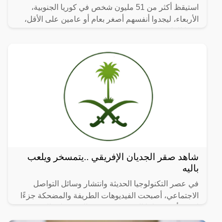
استيقظ أكثر من 51 مليون شخص في كوريا الجنوبية،
الأربعاء، ليجدوا أنفسهم أصغر بعام أو عامين على الأقل،
وفقا للقانون.
شاهد صقر الجديان الإفريقي ..يتمسخر ويلعب
باليه
في عصر التكنولوجيا الحديثة وانتشار وسائل التواصل
الاجتماعي، أصبحت الفيديوهات الطريفة والمضحكة جزءًا
لا يتجزأ من حياتنا اليومية، ومن بين الفيديوهات التي
انتشرت