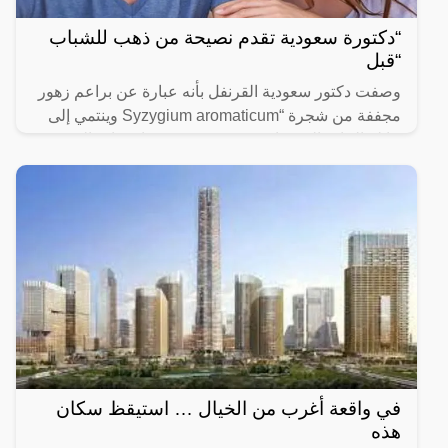
“دكتورة سعودية تقدم نصيحة من ذهب للشباب
“قبل
وصفت دكتور سعودية القرنفل بأنه عبارة عن براعم زهور
مجففة من شجرة “Syzygium aromaticum وينتمي إلى
عائلة النبات المسماة “yrtaceae”، وهو نبات دائم الخضرة
ينمو في
في واقعة أغرب من الخيال … استيقظ سكان
هذه