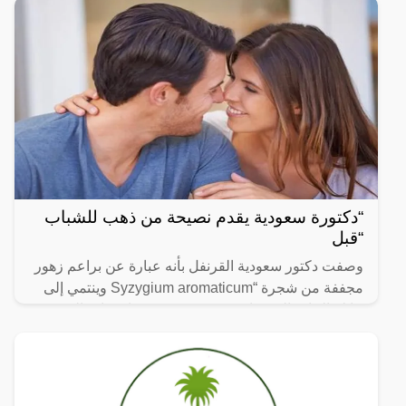
“دكتورة سعودية يقدم نصيحة من ذهب للشباب
“قبل
وصفت دكتور سعودية القرنفل بأنه عبارة عن براعم زهور
مجففة من شجرة “Syzygium aromaticum وينتمي إلى
عائلة النبات المسماة “yrtaceae”، وهو نبات دائم الخضرة
ينمو في