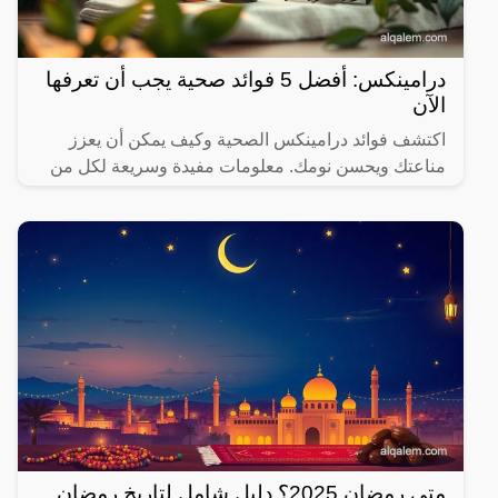
درامينكس: أفضل 5 فوائد صحية يجب أن تعرفها
الآن
اكتشف فوائد درامينكس الصحية وكيف يمكن أن يعزز
مناعتك ويحسن نومك. معلومات مفيدة وسريعة لكل من
يهتم بصحته.
متى رمضان 2025؟ دليل شامل لتاريخ رمضان