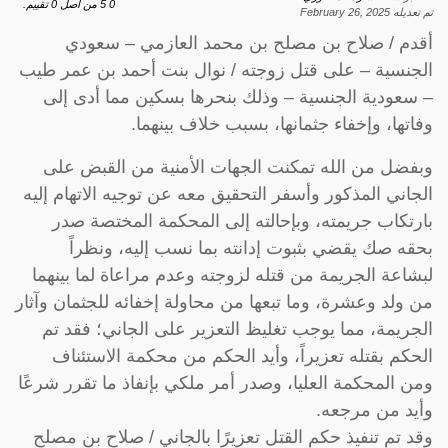
0
5
من اصل
0
تقييم.
تم تعديله
February 26, 2025
أقدم / صلاح بن مصلح بن محمد العازمي – سعودي
الجنسية – على قتل زوجته / نوال بنت أحمد بن عمر طيب
– سعودية الجنسية – وذلك بنحرها بسكين مما أدى إلى
وفاتها، وإخفاء جثمانها، بسبب خلاف بينهما.
وبفضل من الله تمكنت الجهات الأمنية من القبض على
الجاني المذكور وأسفر التحقيق معه عن توجيه الاتهام إليه
بارتكاب جريمته، وبإحالته إلى المحكمة المختصة صدر
بحقه صك يقضي بثبوت إدانته بما نسب إليه، ونظراً
لبشاعة الجريمة من قتله لزوجته وعدم مراعاة لما بينهما
من ولد وعشرة، وما تبعها من محاولة إخفائه للجثمان وآثار
الجريمة، مما يوجب تغليظ التعزير على الجاني؛ فقد تم
الحكم بقتله تعزيراً، وأيد الحكم من محكمة الاستئناف
ومن المحكمة العليا، وصدر أمر ملكي بإنفاذ ما تقرر شرعًا
وأيد من مرجعه.
وقد تم تنفيذ حكم القتل تعزيرًا بالجاني / صلاح بن مصلح