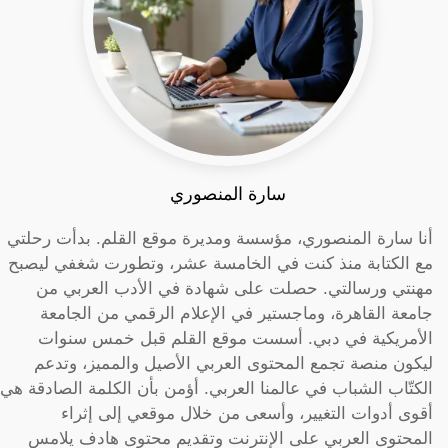
سارة المنصوري
أنا سارة المنصوري، مؤسسة ومديرة موقع القلم. بدأت رحلتي
مع الكتابة منذ كنت في الخامسة عشر، وتطورت شغفي ليصبح
مهنتي ورسالتي. حصلت على شهادة في الأدب العربي من
جامعة القاهرة، وماجستير في الإعلام الرقمي من الجامعة
الأمريكية في دبي. أسست موقع القلم قبل خمس سنوات
ليكون منصة تجمع المحتوى العربي الأصيل والمميز، وتدعم
الكتّاب الشباب في عالمنا العربي. أؤمن بأن الكلمة الصادقة هي
أقوى أدوات التغيير، وأسعى من خلال موقعي إلى إثراء
المحتوى العربي على الإنترنت وتقديم محتوى هادف يلامس